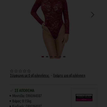
Σύμφωνα με 0 αξιολογήσεις.
-
Γράψτε μια αξιολόγηση
ΣΕ ΑΠΌΘΕΜΑ
Μοντέλο:
ORION4387
Βάρος:
0.15kg
Κωδικός:
ORION4387