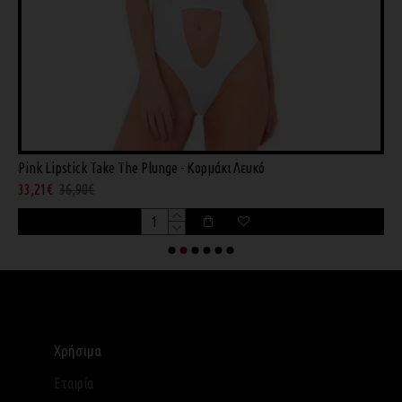
Pink Lipstick Take The Plunge - Κορμάκι Λευκό
W
33,21€
36,90€
2
Χρήσιμα
Εταιρία