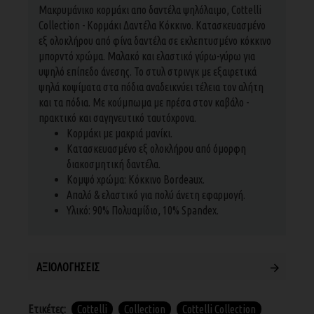
Μακρυμάνικο κορμάκι απο δαντέλα ψηλόλαιμο, Cottelli
Collection - Κορμάκι Δαντέλα Κόκκινο. Κατασκευασμένο
εξ ολοκλήρου από φίνα δαντέλα σε εκλεπτυσμένο κόκκινο
μπορντό χρώμα. Μαλακό και ελαστικό γύρω-γύρω για
υψηλό επίπεδο άνεσης. Το στυλ στρινγκ με εξαιρετικά
ψηλά κοψίματα στα πόδια αναδεικνύει τέλεια τον αλήτη
και τα πόδια. Με κούμπωμα με πρέσα στον καβάλο -
πρακτικό και σαγηνευτικό ταυτόχρονα.
Κορμάκι με μακριά μανίκι.
Κατασκευασμένο εξ ολοκλήρου από όμορφη
διακοσμητική δαντέλα.
Κομψό χρώμα: Κόκκινο Bordeaux.
Απαλό & ελαστικό για πολύ άνετη εφαρμογή.
Υλικό: 90% Πολυαμίδιο, 10% Spandex.
ΑΞΙΟΛΟΓΉΣΕΙΣ
Ετικέτες:
Cottelli
Collection
Cottelli Collection