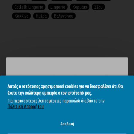
Cottelli Lingerie
Lingerie
Κορμάκι
Σέξυ
Κόκκινο
Ημέρα
Βαλεντίνου
ΣΧΕΤΙΚΆ ΠΡΟΪΌΝΤΑ
ΕΞΑΝΤΛΉΘΗΚΕ
Ε
-10 %
-30 %
Αυτός ο ιστότοπος χρησιμοποιεί cookies για να διασφαλίσει ότι θα
έχετε την καλύτερη εμπειρία στον ιστότοπό μας.
Για περισσότερες λεπτομέρειες παρακαλώ διαβάστε την
Πολιτική Απορρήτου
.
Αποδοχή