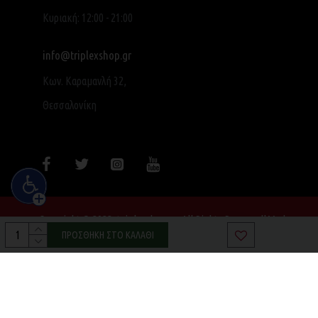
Κυριακή: 12:00 - 21:00
info@triplexshop.gr
Κων. Καραμανλή 32,
Θεσσαλονίκη
Copyright © 2022, triplexshop.gr, All Rights Reserved|Made
with ❤ by SocialME
ΠΡΟΣΘΉΚΗ ΣΤΟ ΚΑΛΆΘΙ