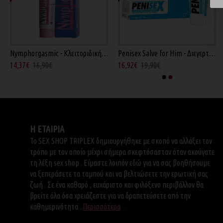
Nymphorgasmic - Κλειτοριδική Κρέμα 15ml
Penisex Salve for Him - Διεγερτική Κρέμα 50ml
Bedroom Bliss Deluxe - Μαξιλάρακι Κόκκινο
Cusco Vaginal Large - Διαστολέας Α
14,37€
16,90€
16,92€
19,90€
152,91€
169,90€
44,91€
49,90€
Η ΕΤΑΙΡΙΑ
Το SEX SHOP TRIPLEX δημιουργήθηκε με σκοπό να αλλάξει τον
τρόπο με τον οποίο μέχρι σήμερα σκεφτόσασταν όταν ακούγατε
τη λέξη sex shop . Είμαστε λοιπόν εδώ για να σας βοηθήσουμε
να ξεπεράσετε τα ταμπού και να βελτιώσετε την ερωτική σας
ζωή . Σε ένα καθαρό , ευχάριστο και φιλόξενο περιβάλλον θα
βρείτε όλα όσα χρειάζεστε για να δραπετεύσετε από την
καθημερινότητα ..
Περισσότερα