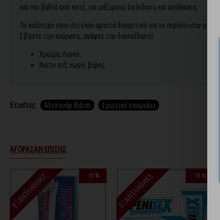
και πιο βαθιά από ποτέ, για μάξιμουμ διείσδυση και απόλαυση.
Το καλύτερο είναι ότι είναι αρκετά διακριτικό για να περάσει σαν μία
Σβήστε την κούραση, ανάψτε την διασκέδαση!
Χρώμα: Λευκό.
Άνετο σεξ χωρίς βάρος.
Ετικέτες:
Αξεσουάρ Bdsm
Ερωτικό σκαμνάκι
ΑΓΌΡΑΣΑΝ ΕΠΊΣΗΣ
ΕΞΑΝΤΛΉΘΗΚΕ
ΕΞΑΝΤΛΉΘΗΚΕ
-15 %
-10 %
-15 %
-10 %