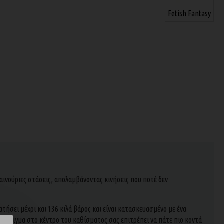
Fetish Fantasy
ινούριες στάσεις, απολαμβάνοντας κινήσεις που ποτέ δεν
ατήσει μέχρι και 136 κιλά βάρος και είναι κατασκευασμένο με ένα
άνοιγμα στο κέντρο του καθίσματος σας επιτρέπει να πάτε πιο κοντά