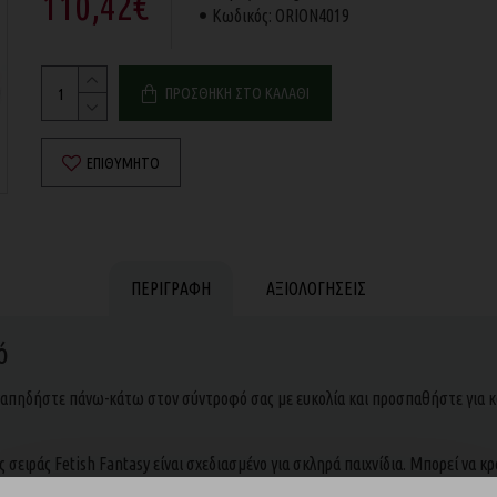
110,42€
Κωδικός:
ORION4019
ΠΡΟΣΘΉΚΗ ΣΤΟ ΚΑΛΆΘΙ
ΕΠΙΘΥΜΗΤΌ
ΠΕΡΙΓΡΑΦΉ
ΑΞΙΟΛΟΓΉΣΕΙΣ
ό
ναπηδήστε πάνω-κάτω στον σύντροφό σας με ευκολία και προσπαθήστε για κα
σειράς Fetish Fantasy είναι σχεδιασμένο για σκληρά παιχνίδια. Μπορεί να κρ
εύκαμπτο, εύκολο στο καθάρισμα και φτιαγμένο από TPU υψηλής δύναμης. Το 