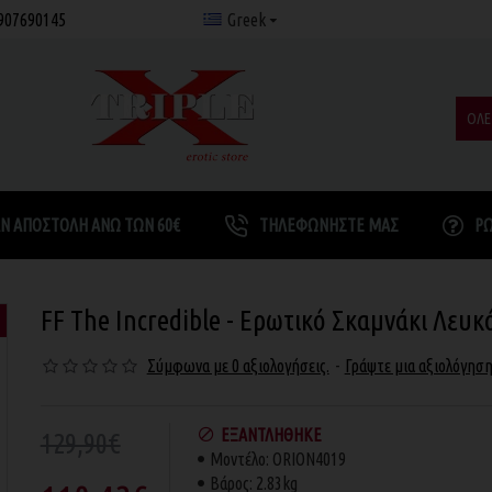
907690145
Greek
ΟΛΕ
Ν ΑΠΟΣΤΟΛΉ ΆΝΩ ΤΩΝ 60€
ΤΗΛΕΦΩΝΉΣΤΕ ΜΑΣ
Ρ
FF The Incredible - Ερωτικό Σκαμνάκι Λευκ
Σύμφωνα με 0 αξιολογήσεις.
-
Γράψτε μια αξιολόγησ
ΕΞΑΝΤΛΉΘΗΚΕ
129,90€
Μοντέλο:
ORION4019
Βάρος:
2.83kg