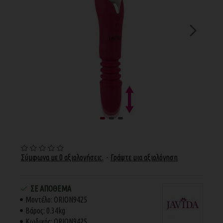
Σύμφωνα με 0 αξιολογήσεις.
-
Γράψτε μια αξιολόγηση
ΣΕ ΑΠΌΘΕΜΑ
Μοντέλο:
ORION9425
Βάρος:
0.34kg
Κωδικός:
ORION9425