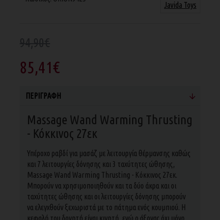
Javida Toys
94,90€
85,41€
ΠΕΡΙΓΡΑΦΉ
Massage Wand Warming Thrusting
- Κόκκινος 27εκ
Υπέροχο ραβδί για μασάζ με λειτουργία θέρμανσης καθώς
και 7 λειτουργίες δόνησης και 3 ταχύτητες ώθησης,
Massage Wand Warming Thrusting - Κόκκινος 27εκ.
Μπορούν να χρησιμοποιηθούν και τα δύο άκρα και οι
ταχύτητες ώθησης και οι λειτουργίες δόνησης μπορούν
να ελεγχθούν ξεχωριστά με το πάτημα ενός κουμπιού. Η
κεφαλή του δονητή είναι κινητή, ενώ ο άξονας όχι μόνο