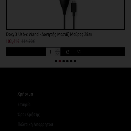
Doxy 3 Usb-c Wand - Δονητής Μασάζ Μαύρος 28εκ
D
103,41€
114,90€
1
Χρήσιμα
Εταιρία
Όροι Χρήσης
Πολιτική Απορρήτου