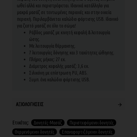
ωθεί αλλά και περιστρέφεται. Ιδανικά κατάλληλο για
μακρά μασάζ σε τεντωμένες περιοχές και στην οικεία
περιοχή. Περιλαμβάνεται καλώδιο φόρτισης USB. Ιδανικό
για ζεστό μασάζ σε όλο το σώμα!
Ράβδος μασάζ με κινητή κεφαλή & λειτουργία
ώσης.
Με λειτουργία θέρμανσης.
7 λειτουργίες δόνησης και 3 ταχύτητες ώθησης.
Πλήρες μήκος: 27 εκ.
Διάμετρος κεφαλής μασάζ: 3,6 εκ.
Σιλικόνη με επίστρωση PU, ABS.
Συμπ. ένα καλώδιο φόρτισης USB.
ΑΞΙΟΛΟΓΉΣΕΙΣ
Ετικέτες:
Δονητές-Μασάζ
Περιστεφόμενοι δονητές
Θερμενόμενοι δονητές
Επαναφορτιζόμενοι δονητές