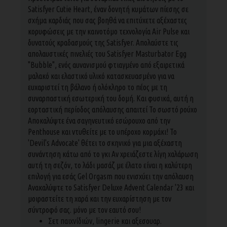
Satisfyer Cutie Heart, έναν δονητή κυμάτων πίεσης σε
σχήμα καρδιάς που σας βοηθά να επιτύχετε αξέχαστες
κορυφώσεις με την καινοτόμο τεχνολογία Air Pulse και
δυνατούς κραδασμούς της Satisfyer. Απολαύστε τις
απολαυστικές πινελιές του Satisfyer Masturbator Egg
"Bubble", ενός αυνανισμού φτιαγμένο από εξαιρετικά
μαλακό και ελαστικό υλικό κατασκευασμένο για να
ευχαριστεί τη βάλανο ή ολόκληρο το πέος με τη
συναρπαστική εσωτερική του δομή. Και φυσικά, αυτή η
εορταστική περίοδος απόλαυσης απαιτεί Το σωστό ρούχο
Αποκαλύψτε ένα σαγηνευτικό εσώρουχο από την
Penthouse και ντυθείτε με το υπέροχο κορμάκι! Το
'Devil's Advocate' θέτει το σκηνικό για μια αξέχαστη
συνάντηση κάτω από το γκι Αν χρειάζεστε λίγη χαλάρωση
αυτή τη σεζόν, το λάδι μασάζ με έλατο είναι η καλύτερη
επιλογή για εσάς Gel Orgasm που ενισχύει την απόλαυση
Ανακαλύψτε το Satisfyer Deluxe Advent Calendar '23 και
μοιραστείτε τη χαρά και την ευχαρίστηση με τον
σύντροφό σας. μόνο με τον εαυτό σου!
Σετ παιχνίδιών, lingerie και αξεσουαρ.