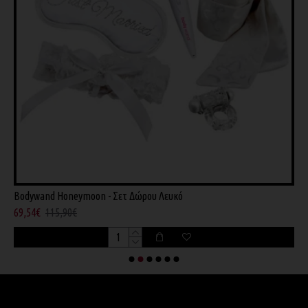
Bodywand Honeymoon - Σετ Δώρου Λευκό
G
69,54€
115,90€
5