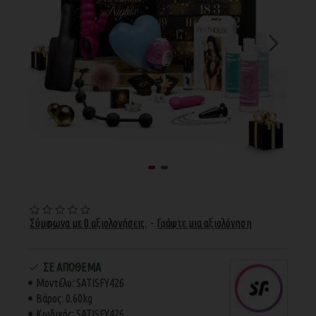
Σύμφωνα με 0 αξιολογήσεις.
-
Γράψτε μια αξιολόγηση
ΣΕ ΑΠΌΘΕΜΑ
Μοντέλο:
SATISFY426
Βάρος:
0.60kg
Κωδικός:
SATISFY426