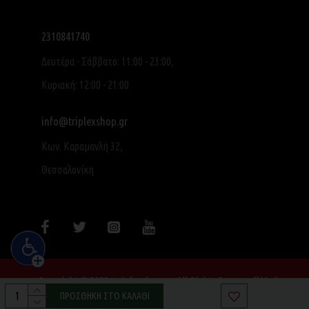
2310841740
Δευτέρα - Σάββατο: 11:00 - 23:00,
Κυριακή: 12:00 - 21:00
info@triplexshop.gr
Κων. Καραμανλή 32,
Θεσσαλονίκη
Copyright © 2022, triplexshop.gr, All Rights Reserved|Made
with ❤ by SocialME
ΠΡΟΣΘΉΚΗ ΣΤΟ ΚΑΛΆΘΙ