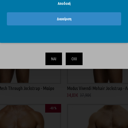
Αποδοχή
Διαχείριση
Το περιεχόμενο του απευθύνεται αυστηρά και μόνο σε ενηλίκους.
Επιβεβαιώστε ότι είστε άνω των 18.
ΝΑΙ
ΟΧΙ
Mesh Through Jockstrap - Μαύρο
Modus Vivendi Mohair Jockstrap - 
34,03€
37,90€
-40 %