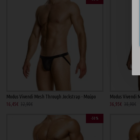
Modus Vivendi Mesh Through Jockstrap - Μαύρο
Modus Vivendi 
16,45€
32,90€
36,95€
38,90€
-50 %