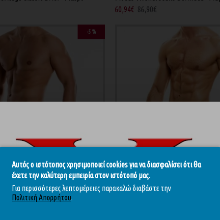
60,94€
86,90€
-5 %
Αυτός ο ιστότοπος χρησιμοποιεί cookies για να διασφαλίσει ότι θα
έχετε την καλύτερη εμπειρία στον ιστότοπό μας.
eather Low Cut Brief - Μαύρο
Modus Vivendi Leather Low Cut Brie
Για περισσότερες λεπτομέρειες παρακαλώ διαβάστε την
15,45€
30,90€
Πολιτική Απορρήτου
.
-5 %