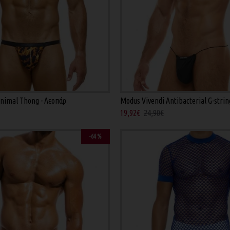
nimal Thong - Λεοπάρ
Modus Vivendi Antibacterial G-strin
19,92€
24,90€
-64 %