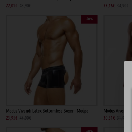
22,01€
48,90€
33,16€
34,90€
-50 %
Modus Vivendi Latex Bottomless Boxer - Μαύρο
Modus Vivendi L
23,95€
47,90€
30,31€
31,90€
-50 %