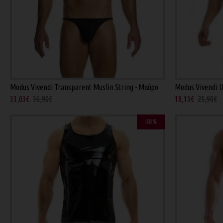
Modus Vivendi Transparent Muslin String - Μαύρο
Modus Vivendi 
33,03€
36,90€
18,13€
25,90€
-50 %