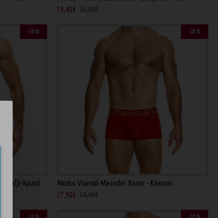
19,45€
38,90€
-50 %
-20 %
f - Ροζέ-Χρυσό
Modus Vivendi Meander Boxer - Κόκκινο
27,90€
34,90€
-10 %
-10 %