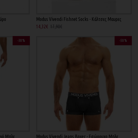
αύρο
Modus Vivendi Fishnet Socks - Κάλτσες Μαυρες
14,32€
17,90€
-30 %
-50 %
γιό Μπλε
Modus Vivendi Jeans Boxer - Εσώρουχο Μπλε