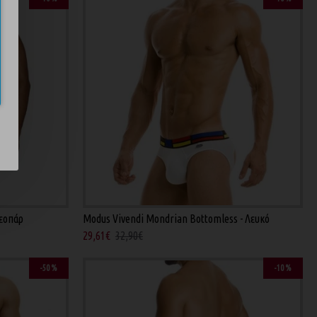
Λεοπάρ
Modus Vivendi Mondrian Bottomless - Λευκό
29,61€
32,90€
-50 %
-10 %