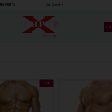
907690145
Greek
ΟΛΕ
-15 %