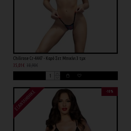
Chilirose Cr-4447 - Καρό Σετ Μπικίνι 3 τμχ
35,01€
38,90€
ΕΞΑΝΤΛΉΘΗΚΕ
-10 %