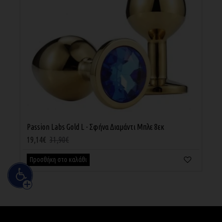
Passion Labs Gold L - Σφήνα Διαμάντι Μπλε 8εκ
Ou
19,14€
31,90€
22
Προσθήκη στο καλάθι
Π