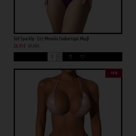
Std Sparkly - Σετ Μπικίνι Γυαλιστερό Μωβ
26,91€
29,90€
-10 %