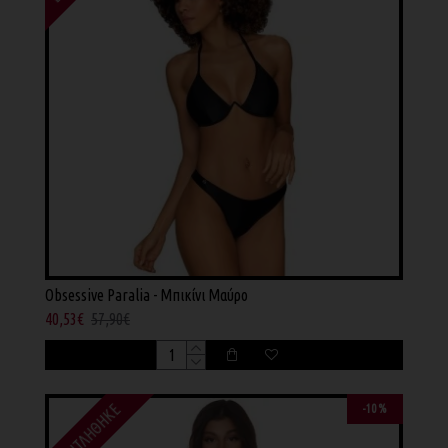
Obsessive Paralia - Μπικίνι Μαύρο
40,53€
57,90€
ΕΞΑΝΤΛΉΘΗΚΕ
-10 %