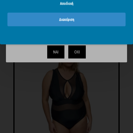
Αποδοχή
Obsessive Rionella - Μεταλλικό Ολόσωμο Μαγιό
42,32€
52,90€
Διαχείριση
Το περιεχόμενο του απευθύνεται αυστηρά και μόνο σε
ενηλίκους. Επιβεβαιώστε ότι είστε άνω των 18.
-10 %
ΝΑΙ
ΟΧΙ