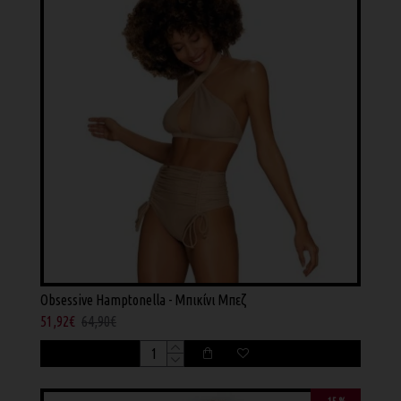
Obsessive Hamptonella - Μπικίνι Μπεζ
51,92€
64,90€