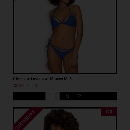
Obsessive Costarica - Μπικίνι Μπλε
38,18€
50,90€
ΕΞΑΝΤΛΉΘΗΚΕ
-30 %