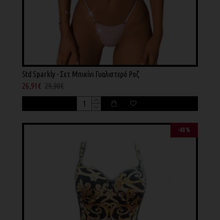
Std Sparkly - Σετ Μπικίνι Γυαλιστερό Ροζ
26,91€
29,90€
-40 %