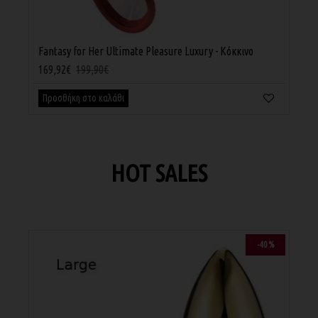
Fantasy for Her Ultimate Pleasure Luxury - Κόκκινο
Sw
169,92€
199,90€
89
Προσθήκη στο καλάθι
Π
HOT SALES
ΕΞΑ
-40 %