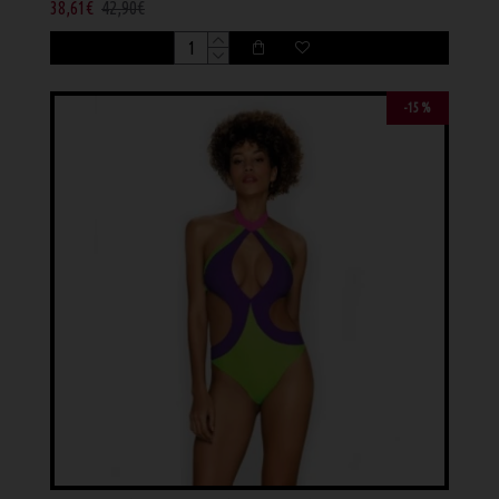
38,61€
42,90€
-15 %