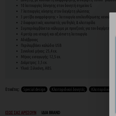
10 λειτουργίες δόνησης στον δονητή σημείου G
7 λειτουργίες κίνησης στον διεγέρτη γλώσσας
3 μοτίβα αναρρόφησης + λειτουργία απελευθέρωσης κενού
2 διαφορετικές κουπαστές για θηλές & κλειτορίδα
Συμπεριλαμβάνεται κάλυμμα με προεξοχές για τον διεγέρτη γλ
4 μοτέρ για ισχυρή και αξιόπιστη λειτουργία
Αδιάβροχος
Περιλαμβάνει καλώδιο USB
Συνολικό μήκος: 25,4 εκ.
Μήκος εισαγωγής: 12,5 εκ.
Διάμετρος: 3,5 εκ.
Υλικό: Σιλικόνη, ABS.
Ετικέτες:
Special design
Κλειτοριδικοί δονητές
Κλειτοριδικά sex
ΊΣΩΣ ΣΑΣ ΑΡΈΣΟΥΝ
ΊΔΙΑ BRAND