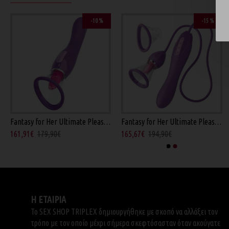
-10 %
-15 %
Fantasy for Her Ultimate Pleasure - Μωβ 24.5εκ
Fantasy for Her Ultimate Pleasure Max - Μωβ 23εκ
161,91€
179,90€
165,67€
194,90€
Η ΕΤΑΙΡΙΑ
Το SEX SHOP TRIPLEX δημιουργήθηκε με σκοπό να αλλάξει τον
τρόπο με τον οποίο μέχρι σήμερα σκεφτόσασταν όταν ακούγατε