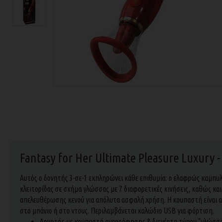
Fantasy for Her Ultimate Pleasure Luxury -
Αυτός ο δονητής 3-σε-1 εκπληρώνει κάθε επιθυμία: ο ελαφρώς καμπυλωτ
κλειτορίδας σε σχήμα γλώσσας με 7 διαφορετικές κινήσεις, καθώς κα
απελευθέρωσης κενού για απόλυτα ασφαλή χρήση. Η κουπαστή είναι απ
στο μπάνιο ή στο ντους. Περιλαμβάνεται καλώδιο USB για φόρτιση.
Δονητής με κουπαστή αναρρόφησης & διεγέρτη τύπου "γλώσσ