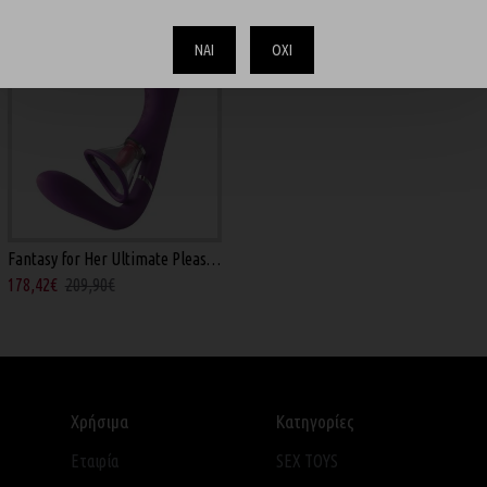
-15 %
ΝΑΙ
ΟΧΙ
Fantasy for Her Ultimate Pleasure Pro - Μωβ 24.6εκ
178,42€
209,90€
Χρήσιμα
Κατηγορίες
Εταιρία
SEX TOYS