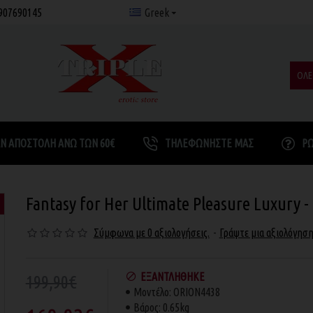
907690145
Greek
ΟΛΕ
Ν ΑΠΟΣΤΟΛΉ ΆΝΩ ΤΩΝ 60€
ΤΗΛΕΦΩΝΉΣΤΕ ΜΑΣ
Ρ
Fantasy for Her Ultimate Pleasure Luxury -
Σύμφωνα με 0 αξιολογήσεις.
-
Γράψτε μια αξιολόγησ
ΕΞΑΝΤΛΉΘΗΚΕ
199,90€
Μοντέλο:
ORION4438
Βάρος:
0.65kg