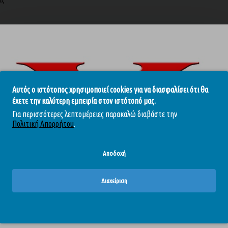
ώσσας
Αυτός ο ιστότοπος χρησιμοποιεί cookies για να διασφαλίσει ότι θα
έχετε την καλύτερη εμπειρία στον ιστότοπό μας.
Για περισσότερες λεπτομέρειες παρακαλώ διαβάστε την
Πολιτική Απορρήτου
.
Αποδοχή
 toys
Διαχείριση
Το περιεχόμενο του απευθύνεται αυστηρά και μόνο σε ενηλίκους.
Επιβεβαιώστε ότι είστε άνω των 18.