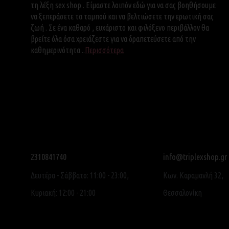
τη λέξη sex shop . Είμαστε λοιπόν εδώ για να σας βοηθήσουμε
να ξεπεράσετε τα ταμπού και να βελτιώσετε την ερωτική σας
ζωή . Σε ένα καθαρό , ευχάριστο και φιλόξενο περιβάλλον θα
βρείτε όλα όσα χρειάζεστε για να δραπετεύσετε από την
καθημερινότητα ..
Περισσότερα
2310841740
info@triplexshop.gr
Δευτέρα - Σάββατο: 11:00 - 23:00,
Κων. Καραμανλή 32,
Κυριακή: 12:00 - 21:00
Θεσσαλονίκη