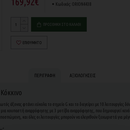
169,92€
Κωδικός:
ORION4438
ΠΡΟΣΘΉΚΗ ΣΤΟ ΚΑΛΆΘΙ
ΕΠΙΘΥΜΗΤΌ
ΠΕΡΙΓΡΑΦΉ
ΑΞΙΟΛΟΓΉΣΕΙΣ
 Κόκκινο
ός άξονας φτάνει εύκολα το σημείο G και το διεγείρει με 10 λειτουργίες δόν
ι μια κουπαστή αναρρόφησης με 3 μοτίβα αναρρόφησης, που δημιουργεί κενό 
οσπώμενη, και όλες οι λειτουργίες μπορούν να ελεγχθούν ξεχωριστά για μέ
ας"