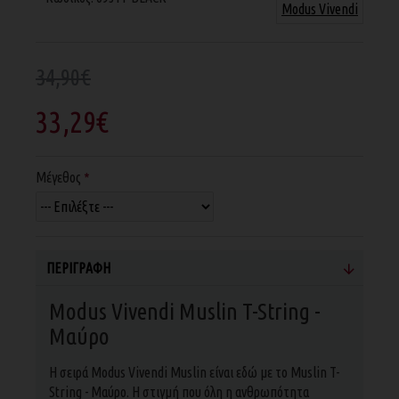
Modus Vivendi
34,90€
33,29€
Μέγεθος
ΠΕΡΙΓΡΑΦΉ
Modus Vivendi Muslin T-String -
Μαύρο
H σειρά Modus Vivendi Muslin είναι εδώ με το Muslin T-
String - Μαύρο. Η στιγμή που όλη η ανθρωπότητα