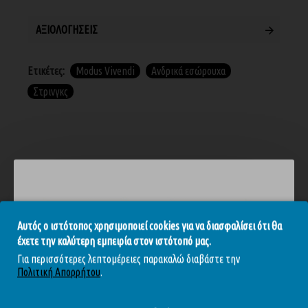
ΑΞΙΟΛΟΓΉΣΕΙΣ
Ετικέτες:
Modus Vivendi
Ανδρικά εσώρουχα
Στρινγκς
ΣΧΕΤΙΚΆ ΠΡΟΪΌΝΤΑ
Αυτός ο ιστότοπος χρησιμοποιεί cookies για να διασφαλίσει ότι θα
έχετε την καλύτερη εμπειρία στον ιστότοπό μας.
ΕΞΑΝΤΛΉΘΗΚΕ
-20 %
-10 %
Για περισσότερες λεπτομέρειες παρακαλώ διαβάστε την
Πολιτική Απορρήτου
.