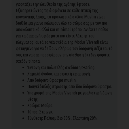
γιορτάζει την ελευθερία της αγάπης έφτασε.
Εξυπηρετώντας τη διαφάνεια σε κάθε πτυχή της
κοινωνικής ζωής, τα προκλητικά σχέδια Muslin είναι
διαθέσιμα για να καλύψουν όλο το σώμα σας με τον πιο
αποκαλυπτικό, αλλά και minimal τρόπο. Αν έχετε πάθος
για τα διαφανή υφάσματα και είστε λάτρης του
πλέγματος, αυτά τα νέα σχέδια της Modus Vivendi είναι
φτιαγμένα για να δείξουν πλήρως τον διαφανή σέξυ εαυτό
σας και να σας προσφέρουν την αίσθηση ότι δεν φοράτε
σχεδόν τίποτα.
Έντονη και πολυτελής σχεδίαση t-string.
Χαμηλή άνοδος και σφιχτή εφαρμογή.
Από διάφανο ύφασμα muslin.
Πουγκί διπλής στρώσης από ίδιο διάφανο ύφασμα.
Υπογραφή της Modus Vivendi με γυαλιστερή ζώνη
μέσης.
Χρώμα: Mαύρο.
Τύπος: Στρινγκ.
Σύνθεση: Πολυαμίδιο 80%, Ελαστάνη 20%.