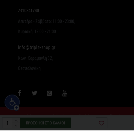
2310841740
Δευτέρα - Σάββατο: 11:00 - 23:00,
Κυριακή: 12:00 - 21:00
info@triplexshop.gr
Κων. Καραμανλή 32,
Θεσσαλονίκη
Copyright © 2022, triplexshop.gr, All Rights Reserved|Made
with ❤ by SocialME
ΠΡΟΣΘΉΚΗ ΣΤΟ ΚΑΛΆΘΙ