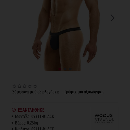
Σύμφωνα με 0 αξιολογήσεις.
-
Γράψτε μια αξιολόγηση
ΕΞΑΝΤΛΉΘΗΚΕ
Μοντέλο:
09311-BLACK
Βάρος:
0.25kg
Κωδικός:
09311-BLACK