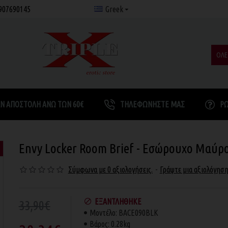
907690145
Greek
ΟΛΕ
Ν ΑΠΟΣΤΟΛΉ ΆΝΩ ΤΩΝ 60€
ΤΗΛΕΦΩΝΉΣΤΕ ΜΑΣ
Ρ
Envy Locker Room Brief - Εσώρουχο Μαύρ
Σύμφωνα με 0 αξιολογήσεις.
-
Γράψτε μια αξιολόγησ
ΕΞΑΝΤΛΉΘΗΚΕ
33,90€
Μοντέλο:
BACE090BLK
Βάρος:
0.28kg