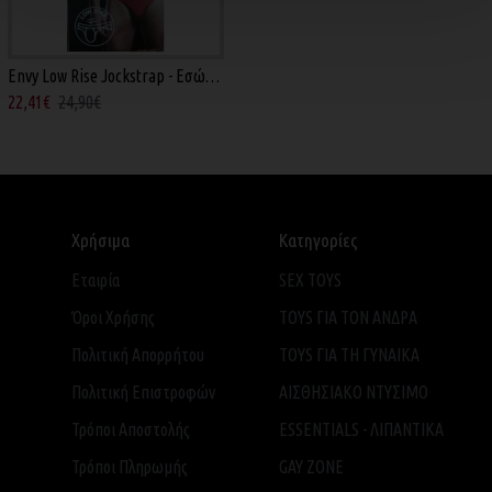
Envy Low Rise Jockstrap - Εσώρουχο Κόκκινο
22,41€
24,90€
Χρήσιμα
Κατηγορίες
Εταιρία
SEX TOYS
Όροι Χρήσης
TOYS ΓΙΑ ΤΟΝ ΑΝΔΡΑ
Πολιτική Απορρήτου
TOYS ΓΙΑ ΤH ΓΥΝΑΙΚΑ
Πολιτική Επιστροφών
ΑΙΣΘΗΣΙΑΚΟ ΝΤΥΣΙΜΟ
Τρόποι Αποστολής
ESSENTIALS - ΛΙΠΑΝΤΙΚΑ
Τρόποι Πληρωμής
GAY ZONE