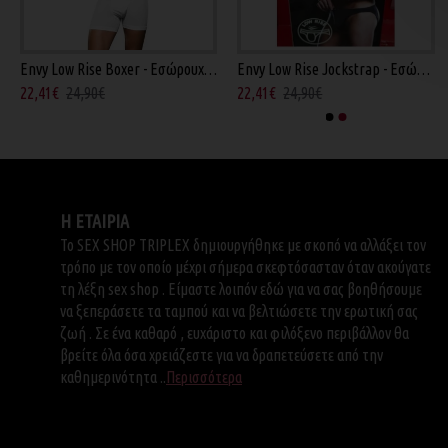
Envy Low Rise Boxer - Εσώρουχο Λευκό
Envy Low Rise Jockstrap - Εσώρουχο Γκρι
22,41€
24,90€
22,41€
24,90€
Η ΕΤΑΙΡΙΑ
Το SEX SHOP TRIPLEX δημιουργήθηκε με σκοπό να αλλάξει τον
τρόπο με τον οποίο μέχρι σήμερα σκεφτόσασταν όταν ακούγατε
τη λέξη sex shop . Είμαστε λοιπόν εδώ για να σας βοηθήσουμε
να ξεπεράσετε τα ταμπού και να βελτιώσετε την ερωτική σας
ζωή . Σε ένα καθαρό , ευχάριστο και φιλόξενο περιβάλλον θα
βρείτε όλα όσα χρειάζεστε για να δραπετεύσετε από την
καθημερινότητα ..
Περισσότερα