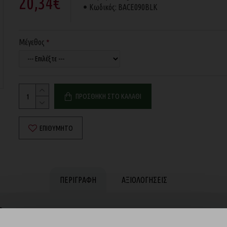
20,34€
Κωδικός:
BACE090BLK
Μέγεθος
ΠΡΟΣΘΉΚΗ ΣΤΟ ΚΑΛΆΘΙ
ΕΠΙΘΥΜΗΤΌ
ΠΕΡΙΓΡΑΦΉ
ΑΞΙΟΛΟΓΉΣΕΙΣ
ο