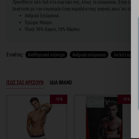
Προσθέστε κάτι hot στο συρτάρι σας, όπως το εσώρουχο, Envy Locker
λογότυπο με την επωνυμία Envy χαμηλά στους γοφούς και ε΄χει τέλεια
Ανδρικό Εσώρουχο.
Χρώμα: Mαύρο.
Υλικό: 90% Rayon, 10% Νάυλον.
Ετικέτες:
Αισθησιακό ντύσιμο
Ανδρικά εσώρουχα
Jockstrap
ΊΣΩΣ ΣΑΣ ΑΡΈΣΟΥΝ
ΊΔΙΑ BRAND
-10 %
-10 %