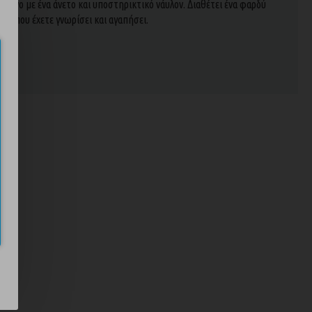
μένο με ένα άνετο και υποστηρικτικό νάυλον. Διαθέτει ένα φαρδύ
ία που έχετε γνωρίσει και αγαπήσει.