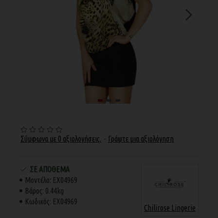
Σύμφωνα με 0 αξιολογήσεις.
-
Γράψτε μια αξιολόγηση
ΣΕ ΑΠΌΘΕΜΑ
Μοντέλο:
EX04969
Βάρος:
0.44kg
Κωδικός:
EX04969
Chilirose Lingerie