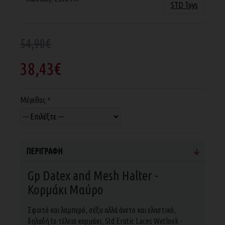
STD Toys
54,90€
38,43€
Μέγεθος
ΠΕΡΙΓΡΑΦΉ
Gp Datex and Mesh Halter -
Κορμάκι Μαύρο
Σφιχτό και λαμπερό, σέξυ αλλά άνετο και ελαστικό,
δηλαδή to τέλειο κορμάκι, Std Erotic Laces Wetlook -