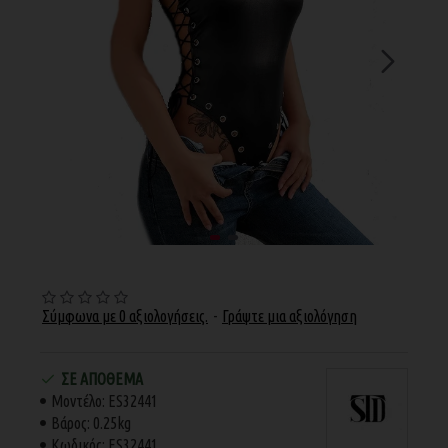
Σύμφωνα με 0 αξιολογήσεις.
-
Γράψτε μια αξιολόγηση
ΣΕ ΑΠΌΘΕΜΑ
Μοντέλο:
ES32441
Βάρος:
0.25kg
Κωδικός:
ES32441