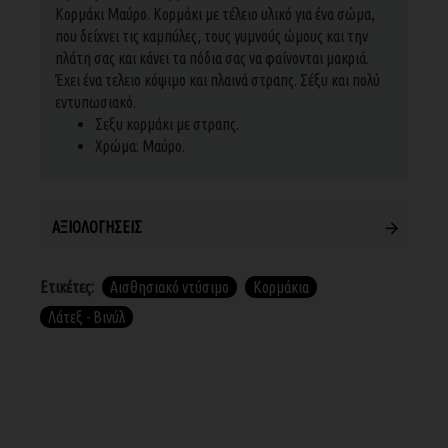
Κορμάκι Μαύρο. Κορμάκι με τέλειο υλικό για ένα σώμα,
που δείχνει τις καμπύλες, τους γυμνούς ώμους και την
πλάτη σας και κάνει τα πόδια σας να φαίνονται μακριά.
Έχει ένα τελειο κόψιμο και πλαινά στραπς. Σέξυ και πολύ
εντυπωσιακό.
Σεξυ κορμάκι με στραπς.
Χρώμα: Mαύρο.
ΑΞΙΟΛΟΓΉΣΕΙΣ
Ετικέτες:
Αισθησιακό ντύσιμο
Κορμάκια
Λάτεξ - Βινύλ