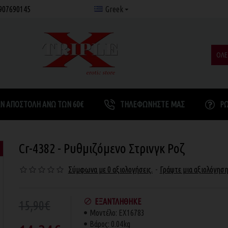
907690145
Greek
ΟΛΕ
Ν ΑΠΟΣΤΟΛΉ ΆΝΩ ΤΩΝ 60€
ΤΗΛΕΦΩΝΉΣΤΕ ΜΑΣ
Ρ
Cr-4382 - Ρυθμιζόμενο Στρινγκ Ροζ
Σύμφωνα με 0 αξιολογήσεις.
-
Γράψτε μια αξιολόγησ
ΕΞΑΝΤΛΉΘΗΚΕ
15,90€
Μοντέλο:
EX16783
Βάρος:
0.04kg