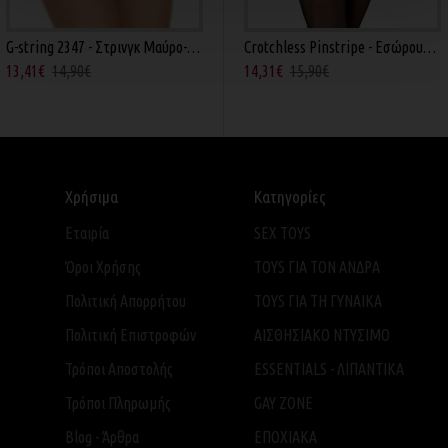
G-string 2347 - Στρινγκ Μαύρο-Ροζ
εζ
Cottelli Collection - Eσώρουχο με Πέρλες Μαύρο
Crotchless Pinstripe - Εσώρουχο με Ζαρτιέρες Μαύρο
13,41€
14,90€
22,41€
24,90€
14,31€
15,90€
Χρήσιμα
Κατηγορίες
Εταιρία
SEX TOYS
Όροι Χρήσης
TOYS ΓΙΑ ΤΟΝ ΑΝΔΡΑ
Πολιτική Απορρήτου
TOYS ΓΙΑ ΤH ΓΥΝΑΙΚΑ
Πολιτική Επιστροφών
ΑΙΣΘΗΣΙΑΚΟ ΝΤΥΣΙΜΟ
Τρόποι Αποστολής
ESSENTIALS - ΛΙΠΑΝΤΙΚΑ
Τρόποι Πληρωμής
GAY ZONE
Blog - Άρθρα
ΕΠΟΧΙΑΚΑ