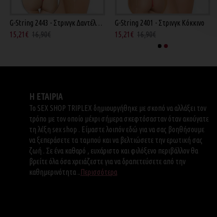
G-String 2443 - Στρινγκ Δαντέλα Κόκκινο
G-String 2401 - Στρινγκ Κόκκινο
Baci Crotchless Garters - Εσώρουχο Κόκκινο
Cotelli Kelebe Adhesive - Στραπλες Στρινγκ Μπ
15,21€
16,90€
15,21€
16,90€
20,61€
22,90€
9,69€
14,90€
Η ΕΤΑΙΡΙΑ
Το SEX SHOP TRIPLEX δημιουργήθηκε με σκοπό να αλλάξει τον
τρόπο με τον οποίο μέχρι σήμερα σκεφτόσασταν όταν ακούγατε
τη λέξη sex shop . Είμαστε λοιπόν εδώ για να σας βοηθήσουμε
να ξεπεράσετε τα ταμπού και να βελτιώσετε την ερωτική σας
ζωή . Σε ένα καθαρό , ευχάριστο και φιλόξενο περιβάλλον θα
βρείτε όλα όσα χρειάζεστε για να δραπετεύσετε από την
καθημερινότητα ..
Περισσότερα