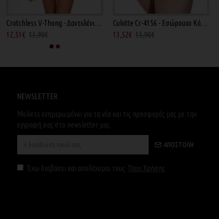
Crotchless V-Thong - Δαντελένιο Εσώρουχο Μωβ
Culotte Cr-4156 - Εσώρουχο Κόκκινο
12,51€
13,90€
13,52€
15,90€
NEWSLETTER
Μείνετε ενημερωμένοι για τα νέα και τις προσφορές μας με την
εγγραφή σας στο newsletter μας
ΑΠΟΣΤΟΛΉ
Έχω διαβάσει και αποδέχομαι τους
Όροι Χρήσης