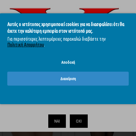
στικό ραβδωτό ύφασμα με πίσω Y-cut και ρυθμιζόμενα πλαϊνά κορδόνια για τέ
Αυτός ο ιστότοπος χρησιμοποιεί cookies για να διασφαλίσει ότι θα
έχετε την καλύτερη εμπειρία στον ιστότοπό μας.
Για περισσότερες λεπτομέρειες παρακαλώ διαβάστε την
Πολιτική Απορρήτου
.
Αποδοχή
ΊΣΩΣ ΣΑΣ ΑΡΈΣΟΥΝ
ΊΔΙΑ BRA
Διαχείριση
ΕΞΑΝΤΛΉΘΗΚΕ
-10 %
-10 %
-10 %
Το περιεχόμενο του απευθύνεται αυστηρά και μόνο σε ενηλίκους.
Επιβεβαιώστε ότι είστε άνω των 18.
ΝΑΙ
ΟΧΙ