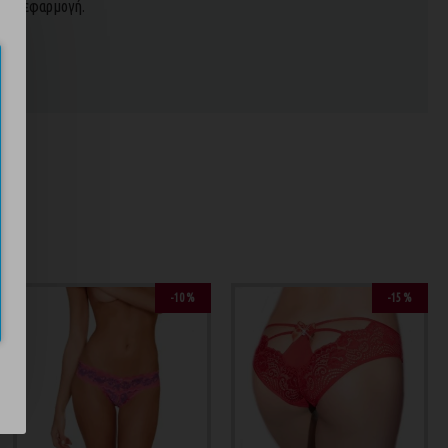
λεια εφαρμογή.
ND
-10 %
-15 %