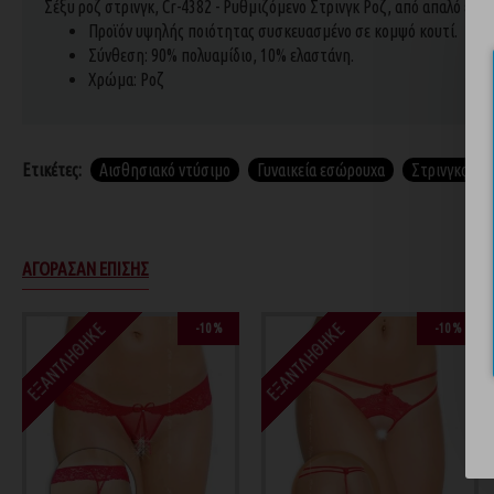
Σέξυ ροζ στρινγκ, Cr-4382 - Ρυθμιζόμενο Στρινγκ Ροζ, από απαλό ελα
Προϊόν υψηλής ποιότητας συσκευασμένο σε κομψό κουτί.
Σύνθεση: 90% πολυαμίδιο, 10% ελαστάνη.
Χρώμα: Ροζ
Ετικέτες:
Αισθησιακό ντύσιμο
Γυναικεία εσώρουχα
Στρινγκς
ΑΓΌΡΑΣΑΝ ΕΠΊΣΗΣ
ΕΞΑΝΤΛΉΘΗΚΕ
ΕΞΑΝΤΛΉΘΗΚΕ
-10 %
-10 %
-10 %
-35 %