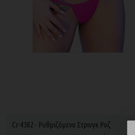
Cr-4382 - Ρυθμιζόμενο Στρινγκ Ροζ