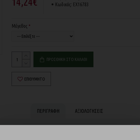
14,24€
Κωδικός:
EX16783
Μέγεθος
ΠΡΟΣΘΉΚΗ ΣΤΟ ΚΑΛΆΘΙ
ΕΠΙΘΥΜΗΤΌ
ΠΕΡΙΓΡΑΦΉ
ΑΞΙΟΛΟΓΉΣΕΙΣ