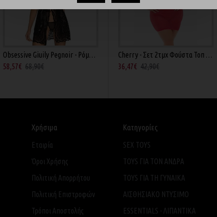
Obsessive Giuily Pegnoir - Ρόμπα Μαύρη
Baci Wetlook Halter - Φόρεμα Μίνι Μαύρο Q
Cherry - Σετ 2τμχ Φούστα Τοπ Kόκκινο Q
58,57€
68,90€
58,41€
64,90€
36,47€
42,90€
Χρήσιμα
Κατηγορίες
Εταιρία
SEX TOYS
Όροι Χρήσης
TOYS ΓΙΑ ΤΟΝ ΑΝΔΡΑ
Πολιτική Απορρήτου
TOYS ΓΙΑ ΤH ΓΥΝΑΙΚΑ
Πολιτική Επιστροφών
ΑΙΣΘΗΣΙΑΚΟ ΝΤΥΣΙΜΟ
Τρόποι Αποστολής
ESSENTIALS - ΛΙΠΑΝΤΙΚΑ