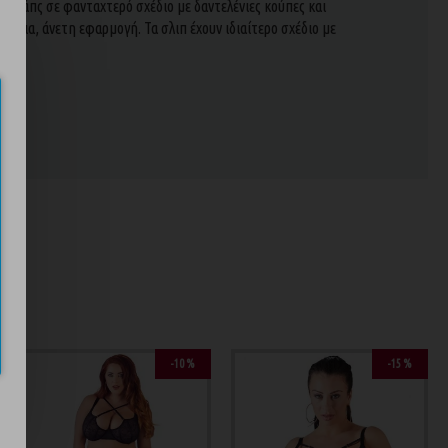
στράπς σε φανταχτερό σχέδιο με δαντελένιες κούπες και
λεια, άνετη εφαρμογή. Τα σλιπ έχουν ιδιαίτερο σχέδιο με
ος.
ND
-10 %
-15 %