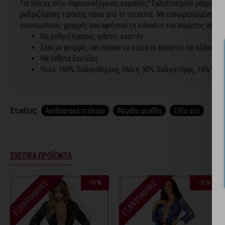
Για τέλειες σέξυ παρουσιαζόμενες καμπύλες! Εκλεπτυσμένο μαύρο σου
ρυθμιζόμενες τιράντες πάνω από το ντεκολτέ. Με ενσωματωμένα κόκκαλ
εντυπωσιακές γραμμές που αφήνουν τη σιλουέτα του σώματος να φαίνε
Με ρυθμιζόμενους ιμάντες σουτιέν.
Σλιπ με γραμμές που έκαναν το σώμα να φαίνεται πιο αδύνατο.
Με ένθετα δαντέλας.
Υλικό: 100% Πολυουθεράνη, Μέση: 90% Πολυεστέρας, 10% Span
Ετικέτες:
Αισθησιακό ντύσιμο
Μεγάλα μεγέθη
Σέξυ σετ
ΣΧΕΤΙΚΆ ΠΡΟΪΌΝΤΑ
ΕΞΑΝΤΛΉΘΗΚΕ
ΕΞΑΝΤΛΉΘΗΚΕ
-15 %
-15 %
-15 %
-10 %