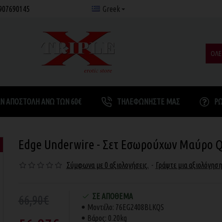
907690145
Greek
ΟΛΕ
Ν ΑΠΟΣΤΟΛΉ ΆΝΩ ΤΩΝ 60€
ΤΗΛΕΦΩΝΉΣΤΕ ΜΑΣ
Ρ
Edge Underwire - Σετ Εσωρούχων Μαύρο 
Σύμφωνα με 0 αξιολογήσεις.
-
Γράψτε μια αξιολόγησ
ΣΕ ΑΠΌΘΕΜΑ
66,90€
Μοντέλο:
76EG2408BLKQS
Βάρος:
0.20kg