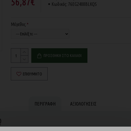
56,87€
Κωδικός:
76EG2408BLKQS
Μέγεθος
ΠΡΟΣΘΉΚΗ ΣΤΟ ΚΑΛΆΘΙ
ΕΠΙΘΥΜΗΤΌ
ΠΕΡΙΓΡΑΦΉ
ΑΞΙΟΛΟΓΉΣΕΙΣ
Q