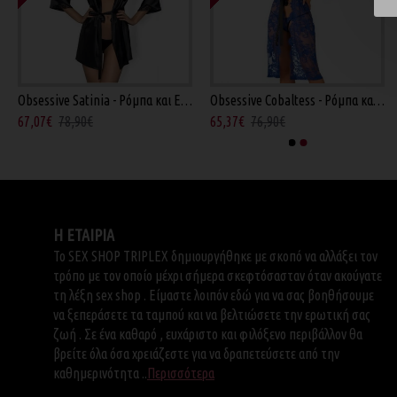
Obsessive Satinia - Ρόμπα και Εσώρουχο Μαύρο
Obsessive Cobaltess - Ρόμπα και Εσώρουχο Μπλε
All About Leaf - Σετ Σουτιέν με Κολάν Μαύρο Q
Baci Lace Babydoll - Νεγκλιζέ Μαύρο Q
67,07€
78,90€
65,37€
76,90€
38,17€
44,90€
42,21€
46,90€
Η ΕΤΑΙΡΙΑ
Το SEX SHOP TRIPLEX δημιουργήθηκε με σκοπό να αλλάξει τον
τρόπο με τον οποίο μέχρι σήμερα σκεφτόσασταν όταν ακούγατε
τη λέξη sex shop . Είμαστε λοιπόν εδώ για να σας βοηθήσουμε
να ξεπεράσετε τα ταμπού και να βελτιώσετε την ερωτική σας
ζωή . Σε ένα καθαρό , ευχάριστο και φιλόξενο περιβάλλον θα
βρείτε όλα όσα χρειάζεστε για να δραπετεύσετε από την
καθημερινότητα ..
Περισσότερα