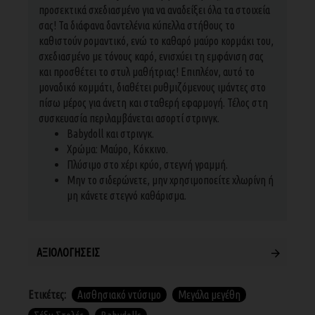
προσεκτικά σχεδιασμένο για να αναδείξει όλα τα στοιχεία
σας! Τα διάφανα δαντελένια κύπελλα στήθους το
καθιστούν ρομαντικό, ενώ το καθαρό μαύρο κορμάκι του,
σχεδιασμένο με τόνους καρό, ενισχύει τη εμφάνιση σας
και προσθέτει το στυλ μαθήτριας! Επιπλέον, αυτό το
μοναδικό κομμάτι, διαθέτει ρυθμιζόμενους ιμάντες στο
πίσω μέρος για άνετη και σταθερή εφαρμογή. Τέλος στη
συσκευασία περιλαμβάνεται ασορτί στρινγκ.
Babydoll και στρινγκ.
Χρώμα: Μαύρο, Κόκκινο.
Πλύσιμο στο χέρι κρύο, στεγνή γραμμή.
Μην το σιδερώνετε, μην χρησιμοποείτε χλωρίνη ή
μη κάνετε στεγνό καθάρισμα.
ΑΞΙΟΛΟΓΉΣΕΙΣ
Ετικέτες:
Αισθησιακό ντύσιμο
Μεγάλα μεγέθη