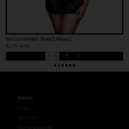
Baci Lace Babydoll - Νεγκλιζέ Μαύρο Q
B
42,21€
46,90€
5
Χρήσιμα
Εταιρία
Όροι Χρήσης
Πολιτική Απορρήτου