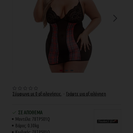
Σύμφωνα με 0 αξιολογήσεις.
-
Γράψτε μια αξιολόγηση
ΣΕ ΑΠΌΘΕΜΑ
Μοντέλο:
78TP501Q
Βάρος:
0.30kg
Κωδικός:
78TP501Q