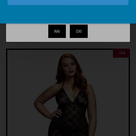
Το περιεχόμενο του απευθύνεται αυστηρά και μόνο σε
ενηλίκους. Επιβεβαιώστε ότι είστε άνω των 18.
ΝΑΙ
ΟΧΙ
ΊΣΩΣ ΣΑΣ ΑΡΈΣΟΥΝ
ΊΔΙΑ BRAND
-10 %