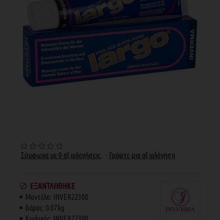
Σύμφωνα με 0 αξιολογήσεις.
-
Γράψτε μια αξιολόγηση
ΕΞΑΝΤΛΉΘΗΚΕ
Μοντέλο:
INVER22300
Βάρος:
0.07kg
Κωδικός:
INVER22300