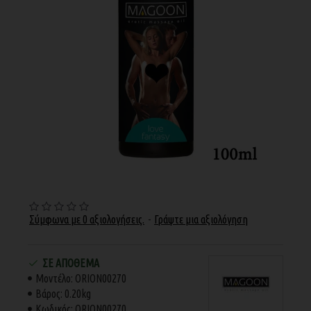
Σύμφωνα με 0 αξιολογήσεις.
-
Γράψτε μια αξιολόγηση
ΣΕ ΑΠΌΘΕΜΑ
Μοντέλο:
ORION00270
Βάρος:
0.20kg
Κωδικός:
ORION00270