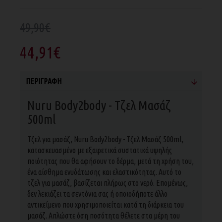
49,90€
44,91€
ΠΕΡΙΓΡΑΦΉ
Nuru Body2body - Τζελ Μασάζ
500ml
Τζελ για μασάζ, Nuru Body2body - Τζελ Μασάζ 500ml,
κατασκευασμένο με εξαιρετικά συστατικά υψηλής
ποιότητας που θα αφήσουν το δέρμα, μετά τη χρήση του,
ένα αίσθημα ενυδάτωσης και ελαστικότητας. Αυτό το
τζελ για μασάζ, βασίζεται πλήρως στο νερό. Επομένως,
δεν λεκιάζει τα σεντόνια σας ή οποιοδήποτε άλλο
αντικείμενο που χρησιμοποιείται κατά τη διάρκεια του
μασάζ. Απλώστε όση ποσότητα θέλετε στα μέρη του