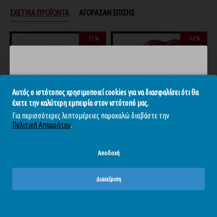
ΣΧΕΤΙΚΆ ΠΡΟΪΌΝΤΑ
ΑΓΌΡΑΣΑΝ ΕΠΊΣΗΣ
-15 %
-10 %
Αυτός ο ιστότοπος χρησιμοποιεί cookies για να διασφαλίσει ότι θα
έχετε την καλύτερη εμπειρία στον ιστότοπό μας.
Για περισσότερες λεπτομέρειες παρακαλώ διαβάστε την
Πολιτική Απορρήτου
.
Sensations Bijoux Indiscrets - Κερί Μασάζ 35γρ
Plaisir Secret Massage - Κερί Μασάζ Καραμέλα 35ml
15,22€
17,90€
10,71€
11,90€
Αποδοχή
Διαχείριση
Το περιεχόμενο του απευθύνεται αυστηρά και μόνο σε
ενηλίκους. Επιβεβαιώστε ότι είστε άνω των 18.
ΊΣΩΣ ΣΑΣ ΑΡΈΣΟΥΝ
ΊΔΙΑ BRAND