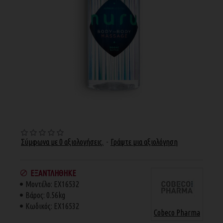
Σύμφωνα με 0 αξιολογήσεις.
-
Γράψτε μια αξιολόγηση
ΕΞΑΝΤΛΉΘΗΚΕ
Μοντέλο:
EX16532
Βάρος:
0.56kg
Κωδικός:
EX16532
Cobeco Pharma