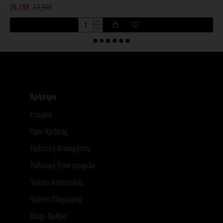
26,18€
34,90€
2
Χρήσιμα
Εταιρία
Όροι Χρήσης
Πολιτική Απορρήτου
Πολιτική Επιστροφών
Τρόποι Αποστολής
Τρόποι Πληρωμής
Blog - Άρθρα