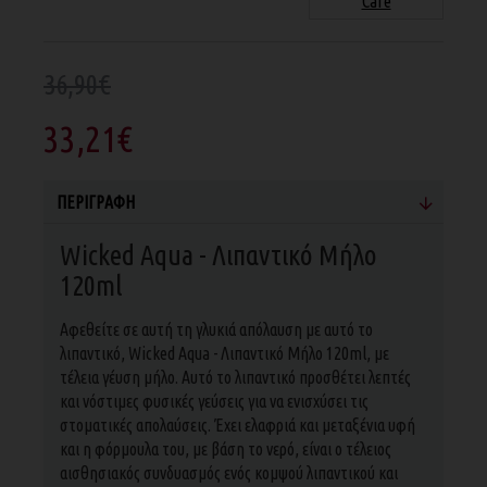
Care
36,90€
33,21€
ΠΕΡΙΓΡΑΦΉ
Wicked Aqua - Λιπαντικό Μήλο
120ml
Αφεθείτε σε αυτή τη γλυκιά απόλαυση με αυτό το
λιπαντικό, Wicked Aqua - Λιπαντικό Μήλο 120ml, με
τέλεια γέυση μήλο. Αυτό το λιπαντικό προσθέτει λεπτές
και νόστιμες φυσικές γεύσεις για να ενισχύσει τις
στοματικές απολαύσεις. Έχει ελαφριά και μεταξένια υφή
και η φόρμουλα του, με βάση το νερό, είναι ο τέλειος
αισθησιακός συνδυασμός ενός κομψού λιπαντικού και