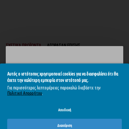
ΣΧΕΤΙΚΆ ΠΡΟΪΌΝΤΑ
ΑΓΌΡΑΣΑΝ ΕΠΊΣΗΣ
ΕΞΑΝΤΛΉΘΗΚΕ
ΕΞΑΝΤΛΉΘΗΚΕ
Ε
-10 %
-10 %
Αυτός ο ιστότοπος χρησιμοποιεί cookies για να διασφαλίσει ότι θα
έχετε την καλύτερη εμπειρία στον ιστότοπό μας.
Για περισσότερες λεπτομέρειες παρακαλώ διαβάστε την
Πολιτική Απορρήτου
.
Αποδοχή
ικό Φράουλα 300ml
Wicked Aqua - Λιπαντικό 250ml
Wicked - Υβριδικό Λιπαντικό 120ml
35,01€
38,90€
33,21€
36,90€
3
Διαχείριση