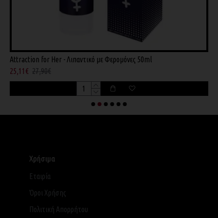
Attraction for Her - Λιπαντικό με Φερομόνες 50ml
A
25,11€
27,90€
2
Χρήσιμα
Εταιρία
Όροι Χρήσης
Πολιτική Απορρήτου