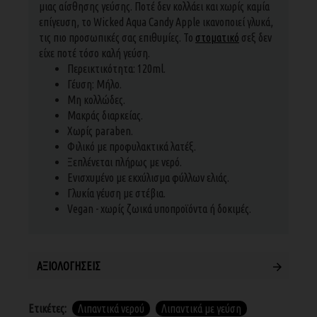
μιας αίσθησης γεύσης. Ποτέ δεν κολλάει και χωρίς καμία
επίγευση, το Wicked Aqua Candy Apple ικανοποιεί γλυκά,
τις πιο προσωπικές σας επιθυμίες. Το
στοματικό
σεξ δεν
είχε ποτέ τόσο καλή γεύση.
Περεικτικότητα: 120ml.
Γέυση: Μήλο.
Μη κολλώδες.
Μακράς διαρκείας.
Χωρίς paraben.
Φιλικό με προφυλακτικά λατέξ.
Ξεπλένεται πλήρως με νερό.
Ενισχυμένο με εκχύλισμα φύλλων ελιάς.
Γλυκία γέυση με στέβια.
Vegan - χωρίς ζωικά υποπροϊόντα ή δοκιμές.
ΑΞΙΟΛΟΓΉΣΕΙΣ
Ετικέτες:
Λιπαντικά νερού
Λιπαντικά με γεύση