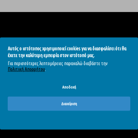
Χρήσιμα
Αυτός ο ιστότοπος χρησιμοποιεί cookies για να διασφαλίσει ότι θα
Εταιρία
έχετε την καλύτερη εμπειρία στον ιστότοπό μας.
Όροι Χρήσης
Για περισσότερες λεπτομέρειες παρακαλώ διαβάστε την
Πολιτική Απορρήτου
.
Πολιτική Απορρήτου
Πολιτική Επιστροφών
Αποδοχή
Τρόποι Αποστολής
Τρόποι Πληρωμής
Διαχείριση
Blog - Άρθρα
Επικοινωνία