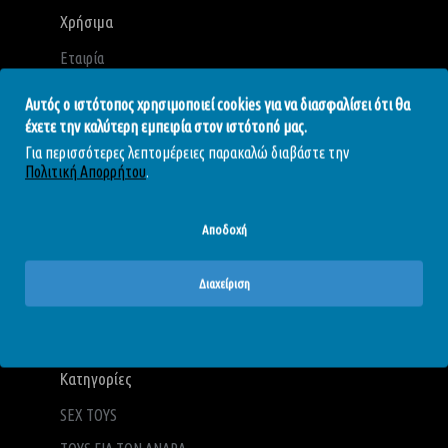
Χρήσιμα
Εταιρία
Όροι Χρήσης
Αυτός ο ιστότοπος χρησιμοποιεί cookies για να διασφαλίσει ότι θα
Πολιτική Απορρήτου
έχετε την καλύτερη εμπειρία στον ιστότοπό μας.
Για περισσότερες λεπτομέρειες παρακαλώ διαβάστε την
Πολιτική Επιστροφών
Πολιτική Απορρήτου
.
Τρόποι Αποστολής
Τρόποι Πληρωμής
Αποδοχή
Blog - Άρθρα
Διαχείριση
Επικοινωνία
Κατηγορίες
SEX TOYS