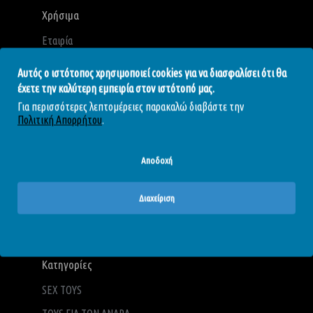
Χρήσιμα
Εταιρία
Όροι Χρήσης
Αυτός ο ιστότοπος χρησιμοποιεί cookies για να διασφαλίσει ότι θα
Πολιτική Απορρήτου
έχετε την καλύτερη εμπειρία στον ιστότοπό μας.
Για περισσότερες λεπτομέρειες παρακαλώ διαβάστε την
Πολιτική Επιστροφών
Πολιτική Απορρήτου
.
Τρόποι Αποστολής
Τρόποι Πληρωμής
Αποδοχή
Blog - Άρθρα
Διαχείριση
Επικοινωνία
Κατηγορίες
SEX TOYS