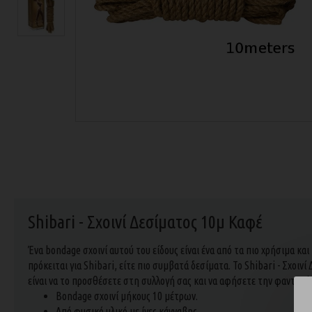
Shibari - Σχοινί Δεσίματος 10μ Καφέ
Ένα bondage σχοινί αυτού του είδους είναι ένα από τα πιο χρήσιμα κα
πρόκειται για Shibari, είτε πιο συμβατά δεσίματα. Το Shibari - Σχοιν
είναι να το προσθέσετε στη συλλογή σας και να αφήσετε την φαντασί
Bondage σχοινί μήκους 10 μέτρων.
Από φυσικό υλικό με ίνες κάνναβης.