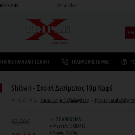
907690145
Greek
ΟΛΕ
Ν ΑΠΟΣΤΟΛΉ ΆΝΩ ΤΩΝ 60€
ΤΗΛΕΦΩΝΉΣΤΕ ΜΑΣ
Ρ
Shibari - Σχοινί Δεσίματος 10μ Καφέ
Σύμφωνα με 0 αξιολογήσεις.
-
Γράψτε μια αξιολόγησ
ΣΕ ΑΠΌΘΕΜΑ
32,90€
Μοντέλο:
EX03412
Βάρος:
0.27kg