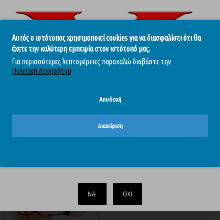
Αυτός ο ιστότοπος χρησιμοποιεί cookies για να διασφαλίσει ότι θα
έχετε την καλύτερη εμπειρία στον ιστότοπό μας.
Για περισσότερες λεπτομέρειες παρακαλώ διαβάστε την
Πολιτική Απορρήτου
.
Αποδοχή
Διαχείριση
-10 %
Το περιεχόμενο του απευθύνεται αυστηρά και μόνο σε ενηλίκους.
Επιβεβαιώστε ότι είστε άνω των 18.
ΝΑΙ
ΟΧΙ