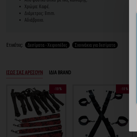
Χρώμα: Καφέ.
Διάμετρος: 8mm.
Αδιάβροχο.
Ετικέτες:
Δεσίματα - Χειροπέδες
Σχοινάκια για δεσίματα
ΊΣΩΣ ΣΑΣ ΑΡΈΣΟΥΝ
ΊΔΙΑ BRAND
-10 %
-10 %