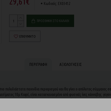
29,61€
Κωδικός:
EX03412
ΠΡΟΣΘΉΚΗ ΣΤΟ ΚΑΛΆΘΙ
ΕΠΙΘΥΜΗΤΌ
ΠΕΡΙΓΡΑΦΉ
ΑΞΙΟΛΟΓΉΣΕΙΣ
ι πιο πολυδιάστατα παιχνίδια περιορισμού και θα γίνει ο απόλυτος σύμμαχος σ
ί Δεσίματος 10μ Καφέ, είναι κατασκευασμένο από φυσικές ίνες κάνναβης γεγον
α σας και την bondage δημιουργικότητα σας να καλπάσουν.