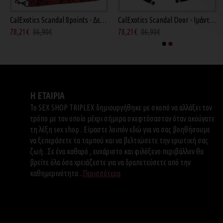
CalExotics Scandal 8points - Δεσίματα Κρεβατιού
CalExotics Scandal Door - Ιμάντες Δεσίματος Μαύροι
78,21€
86,90€
78,21€
86,90€
Η ΕΤΑΙΡΙΑ
Το SEX SHOP TRIPLEX δημιουργήθηκε με σκοπό να αλλάξει τον
τρόπο με τον οποίο μέχρι σήμερα σκεφτόσασταν όταν ακούγατε
τη λέξη sex shop . Είμαστε λοιπόν εδώ για να σας βοηθήσουμε
να ξεπεράσετε τα ταμπού και να βελτιώσετε την ερωτική σας
ζωή . Σε ένα καθαρό , ευχάριστο και φιλόξενο περιβάλλον θα
βρείτε όλα όσα χρειάζεστε για να δραπετεύσετε από την
καθημερινότητα ..
Περισσότερα