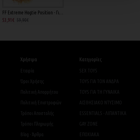
FF Extreme Hogtie Position - Για Δεσίματα Μαύρο
53,91€
59,90€
Χρήσιμα
Κατηγορίες
Εταιρία
SEX TOYS
Όροι Χρήσης
TOYS ΓΙΑ ΤΟΝ ΑΝΔΡΑ
Πολιτική Απορρήτου
TOYS ΓΙΑ ΤH ΓΥΝΑΙΚΑ
Πολιτική Επιστροφών
ΑΙΣΘΗΣΙΑΚΟ ΝΤΥΣΙΜΟ
Τρόποι Αποστολής
ESSENTIALS - ΛΙΠΑΝΤΙΚΑ
Τρόποι Πληρωμής
GAY ZONE
Blog - Άρθρα
ΕΠΟΧΙΑΚΑ