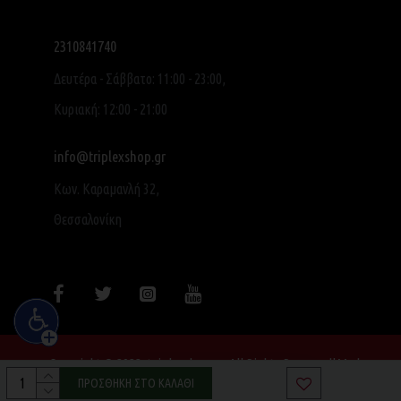
2310841740
Δευτέρα - Σάββατο: 11:00 - 23:00,
Κυριακή: 12:00 - 21:00
info@triplexshop.gr
Κων. Καραμανλή 32,
Θεσσαλονίκη
Copyright © 2022, triplexshop.gr, All Rights Reserved|Made
with ❤ by SocialME
ΠΡΟΣΘΉΚΗ ΣΤΟ ΚΑΛΆΘΙ