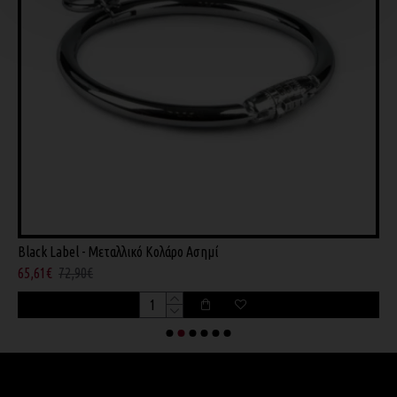
Black Label - Μεταλλικό Κολάρο Ασημί
B
65,61€
72,90€
3