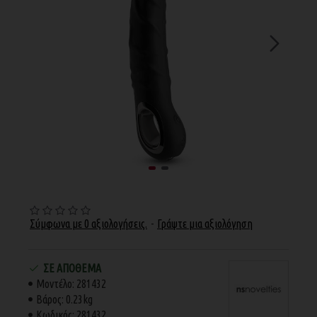
Σύμφωνα με 0 αξιολογήσεις.
-
Γράψτε μια αξιολόγηση
ΣΕ ΑΠΌΘΕΜΑ
Μοντέλο:
281432
Βάρος:
0.23kg
Κωδικός:
281432