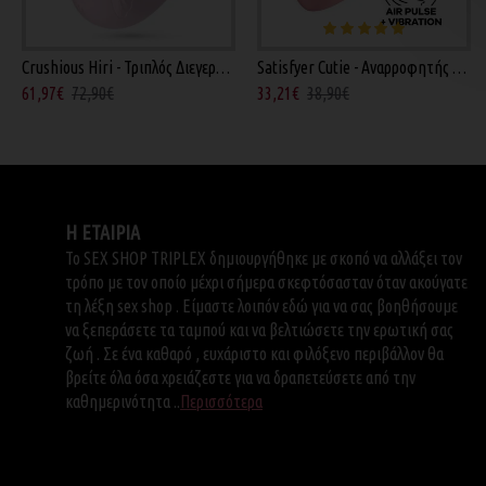
Crushious Hiri - Τριπλός Διεγερτής Ροζ 12εκ
Satisfyer Cutie - Αναρροφητής Καρδιά Ροζ
61,97€
72,90€
33,21€
38,90€
Η ΕΤΑΙΡΙΑ
Το SEX SHOP TRIPLEX δημιουργήθηκε με σκοπό να αλλάξει τον
τρόπο με τον οποίο μέχρι σήμερα σκεφτόσασταν όταν ακούγατε
τη λέξη sex shop . Είμαστε λοιπόν εδώ για να σας βοηθήσουμε
να ξεπεράσετε τα ταμπού και να βελτιώσετε την ερωτική σας
ζωή . Σε ένα καθαρό , ευχάριστο και φιλόξενο περιβάλλον θα
βρείτε όλα όσα χρειάζεστε για να δραπετεύσετε από την
καθημερινότητα ..
Περισσότερα