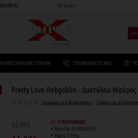
907690145
Greek
ΟΛΕ
Ν ΑΠΟΣΤΟΛΉ ΆΝΩ ΤΩΝ 60€
ΤΗΛΕΦΩΝΉΣΤΕ ΜΑΣ
Ρ
Pretty Love Hobgoblin - Δακτύλου Μαύρος
Σύμφωνα με 0 αξιολογήσεις.
-
Γράψτε μια αξιολόγησ
ΕΞΑΝΤΛΉΘΗΚΕ
52,90€
Μοντέλο:
DEBRA01525
Βάρος:
0.30kg