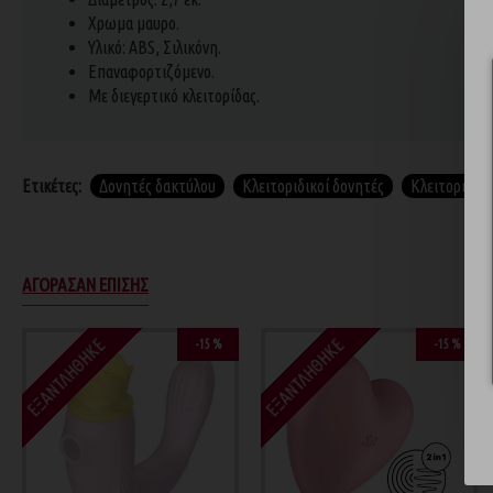
Χρωμα μαυρο.
Υλικό: ABS, Σιλικόνη.
Επαναφορτιζόμενο.
Με διεγερτικό κλειτορίδας.
Ετικέτες:
Δονητές δακτύλου
Κλειτοριδικοί δονητές
Κλειτοριδικά
ΑΓΌΡΑΣΑΝ ΕΠΊΣΗΣ
ΕΞΑΝΤΛΉΘΗΚΕ
ΕΞΑΝΤΛΉΘΗΚΕ
-15 %
-15 %