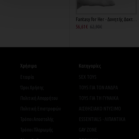
Fantasy for Her - Δονητής Δακτύλου Μωβ 8εκ
56,61€
62,90€
Χρήσιμα
Κατηγορίες
Εταιρία
SEX TOYS
Όροι Χρήσης
TOYS ΓΙΑ ΤΟΝ ΑΝΔΡΑ
Πολιτική Απορρήτου
TOYS ΓΙΑ ΤH ΓΥΝΑΙΚΑ
Πολιτική Επιστροφών
ΑΙΣΘΗΣΙΑΚΟ ΝΤΥΣΙΜΟ
Τρόποι Αποστολής
ESSENTIALS - ΛΙΠΑΝΤΙΚΑ
Τρόποι Πληρωμής
GAY ZONE