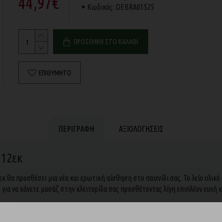
44,97€
Κωδικός:
DEBRA01525
ΠΡΟΣΘΉΚΗ ΣΤΟ ΚΑΛΆΘΙ
ΕΠΙΘΥΜΗΤΌ
ΠΕΡΙΓΡΑΦΉ
ΑΞΙΟΛΟΓΉΣΕΙΣ
 12εκ
κ θα προσθέσει μια νέα και ερωτική αίσθηση στο παιχνίδι σας. Το λείο υλικό
για να κάνετε μασάζ στην κλειτορίδα σας προσθέτοντας λίγη επιπλέον ευχή κ