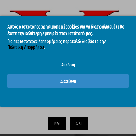
Αυτός ο ιστότοπος χρησιμοποιεί cookies για να διασφαλίσει ότι θα
έχετε την καλύτερη εμπειρία στον ιστότοπό μας.
Για περισσότερες λεπτομέρειες παρακαλώ διαβάστε την
Πολιτική Απορρήτου
.
 sex toys
Αποδοχή
ΊΣΩΣ ΣΑΣ ΑΡΈΣΟΥΝ
ΊΔΙΑ BRA
Διαχείριση
-10 %
Το περιεχόμενο του απευθύνεται αυστηρά και μόνο σε ενηλίκους.
Επιβεβαιώστε ότι είστε άνω των 18.
ΝΑΙ
ΟΧΙ