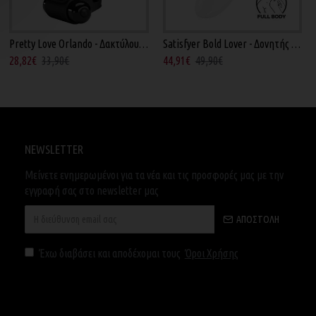
Pretty Love Orlando - Δακτύλου Μαύρος 9εκ
Satisfyer Bold Lover - Δονητής Δακτύλου Λευκός 9εκ
28,82€
33,90€
44,91€
49,90€
NEWSLETTER
Μείνετε ενημερωμένοι για τα νέα και τις προσφορές μας με την
εγγραφή σας στο newsletter μας
ΑΠΟΣΤΟΛΉ
Έχω διαβάσει και αποδέχομαι τους
Όροι Χρήσης