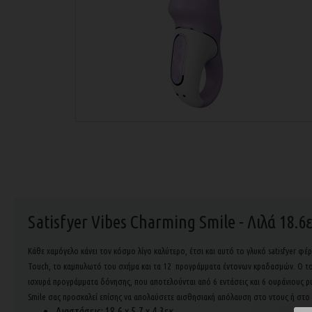
Satisfyer Vibes Charming Smile - Λιλά 18.6
Κάθε χαμόγελο κάνει τον κόσμο λίγο καλύτερο, έτσι και αυτό το γλυκό satisfyer φέ
Touch, το καμπυλωτό του σχήμα και τα 12 προγράμματα έντονων κραδασμών. Ο τολμ
ισχυρά προγράμματα δόνησης, που αποτελούνται από 6 εντάσεις και 6 ουράνιους ρυ
Smile σας προσκαλεί επίσης να απολαύσετε αισθησιακή απόλαυση στο ντους ή στο 
Διαστάσεις: 18,6 x 5,7 x 4,3εκ.