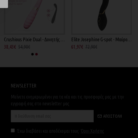
Crushious Pixie Dual - Δονητής G-Spot Ροζ 20εκ
Elite Josephine G-spot - Μαύρος 20εκ
38,43€
54,90€
61,97€
72,90€
NEWSLETTER
Μείνετε ενημερωμένοι για τα νέα και τις προσφορές μας με την
εγγραφή σας στο newsletter μας
ΑΠΟΣΤΟΛΉ
Έχω διαβάσει και αποδέχομαι τους
Όροι Χρήσης