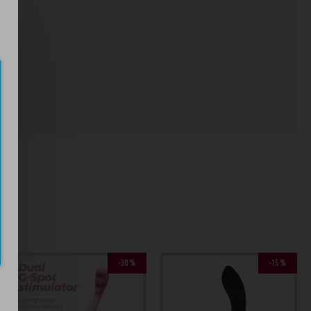
ND
-30 %
-15 %