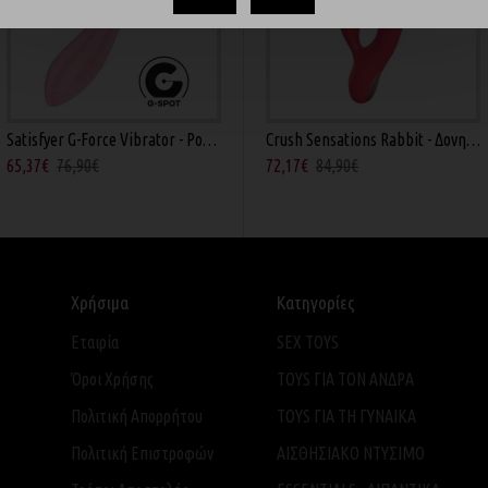
Satisfyer G-Force Vibrator - Ροζ 19εκ
εκ
CalExotics Lulu Satin Scoop - Δονητής Ροζ 12εκ
Crush Sensations Rabbit - Δονητής Κόκκινος 13.5εκ
65,37€
76,90€
24,57€
28,90€
72,17€
84,90€
Χρήσιμα
Κατηγορίες
Εταιρία
SEX TOYS
Όροι Χρήσης
TOYS ΓΙΑ ΤΟΝ ΑΝΔΡΑ
Πολιτική Απορρήτου
TOYS ΓΙΑ ΤH ΓΥΝΑΙΚΑ
Πολιτική Επιστροφών
ΑΙΣΘΗΣΙΑΚΟ ΝΤΥΣΙΜΟ