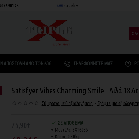
907690145
Greek
ΟΛΕ
Ν ΑΠΟΣΤΟΛΉ ΆΝΩ ΤΩΝ 60€
ΤΗΛΕΦΩΝΉΣΤΕ ΜΑΣ
Ρ
Satisfyer Vibes Charming Smile - Λιλά 18.6ε
Σύμφωνα με 0 αξιολογήσεις.
-
Γράψτε μια αξιολόγησ
ΣΕ ΑΠΌΘΕΜΑ
76,90€
Μοντέλο:
EX16035
Βάρος:
0.30kg