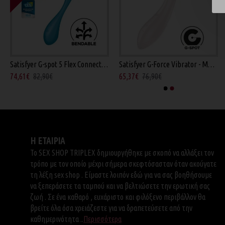
Satisfyer G-spot 5 Flex Connect App - Μπλε
Satisfyer G-Force Vibrator - Μπεζ 19εκ
Vibes of Love Sugar Puff - Δονητής Φούξια 16εκ
CalExotics Lulu Satin Scoop - Δονητής Λευκός 12
74,61€
82,90€
65,37€
76,90€
76,42€
89,90€
24,57€
28,90€
Η ΕΤΑΙΡΙΑ
Το SEX SHOP TRIPLEX δημιουργήθηκε με σκοπό να αλλάξει τον
τρόπο με τον οποίο μέχρι σήμερα σκεφτόσασταν όταν ακούγατε
τη λέξη sex shop . Είμαστε λοιπόν εδώ για να σας βοηθήσουμε
να ξεπεράσετε τα ταμπού και να βελτιώσετε την ερωτική σας
ζωή . Σε ένα καθαρό , ευχάριστο και φιλόξενο περιβάλλον θα
βρείτε όλα όσα χρειάζεστε για να δραπετεύσετε από την
καθημερινότητα ..
Περισσότερα