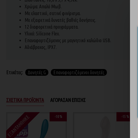
Χρώμα: Απαλό Μωβ.
Με ελαστικό, σατινέ φινίρισμα.
Με εξαιρετικά δυνατές βαθιές δονήσεις.
12 διαφορετικά προγράμματα.
Υλικό: Silicone Flex.
Επαναφορτιζόμενος με μαγνητικό καλώδιο USB.
Αδιάβροχος, IPX7.
Ετικέτες:
Δονητές G
Επαναφορτιζόμενοι δονητές
ΣΧΕΤΙΚΆ ΠΡΟΪΌΝΤΑ
ΑΓΌΡΑΣΑΝ ΕΠΊΣΗΣ
ΕΞΑΝΤΛΉΘΗΚΕ
-10 %
-15 %
-15 %
-15 %