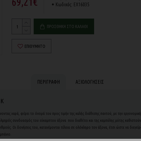
69,21€
Κωδικός:
EX16035
ΠΡΟΣΘΉΚΗ ΣΤΟ ΚΑΛΆΘΙ
ΕΠΙΘΥΜΗΤΌ
ΠΕΡΙΓΡΑΦΉ
ΑΞΙΟΛΟΓΉΣΕΙΣ
εκ
ρνοντας χαρά, φέρει το όνομά του προς τιμήν της καλής διάθεσης παντού, με την εργονομική
ηρός συνδυασμός του εύκαμπτου άξονα που διαθέτει και της καμπύλης μύτης καθιστούν το 
θμούς. Οι δονήσεις του, κατανέμονται τέλεια σε ολόκληρο τον άξονα, έτσι ώστε να διεγείρ
μπάνιο.