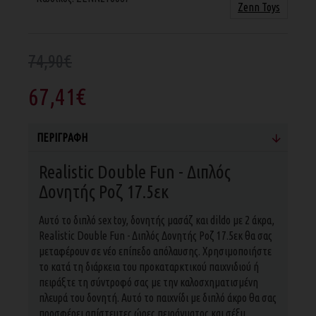
Zenn Toys
74,90€
67,41€
ΠΕΡΙΓΡΑΦΉ
Realistic Double Fun - Διπλός
Δονητής Ροζ 17.5εκ
Αυτό το διπλό sex toy, δονητής μασάζ και dildo με 2 άκρα,
Realistic Double Fun - Διπλός Δονητής Ροζ 17.5εκ θα σας
μεταφέρoυν σε νέο επίπεδο απόλαυσης. Χρησιμοποιήστε
το κατά τη διάρκεια του προκαταρκτικού παιχνιδιού ή
πειράξτε τη σύντροφό σας με την καλοσχηματισμένη
πλευρά του δονητή. Αυτό το παιχνίδι με διπλό άκρο θα σας
προσφέρει απίστευτες ώρες πειράγματος και σέξυ