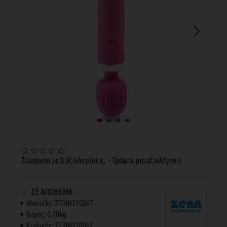
Σύμφωνα με 0 αξιολογήσεις.
-
Γράψτε μια αξιολόγηση
ΣΕ ΑΠΌΘΕΜΑ
Μοντέλο:
ZENN210067
Βάρος:
0.20kg
Κωδικός:
ZENN210067