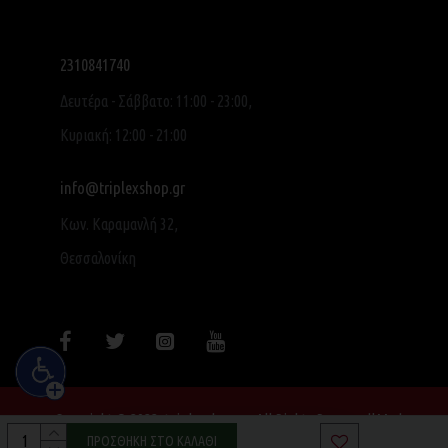
2310841740
Δευτέρα - Σάββατο: 11:00 - 23:00,
Κυριακή: 12:00 - 21:00
info@triplexshop.gr
Κων. Καραμανλή 32,
Θεσσαλονίκη
Copyright © 2022, triplexshop.gr, All Rights Reserved|Made
with ❤ by SocialME
ΠΡΟΣΘΉΚΗ ΣΤΟ ΚΑΛΆΘΙ