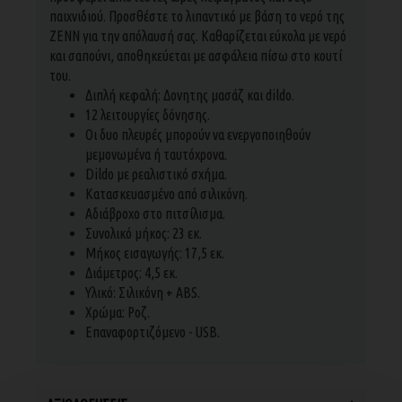
παιχνιδιού. Προσθέστε το λιπαντικό με βάση το νερό της
ZENN για την απόλαυσή σας. Καθαρίζεται εύκολα με νερό
και σαπούνι, αποθηκεύεται με ασφάλεια πίσω στο κουτί
του.
Διπλή κεφαλή: Δονητης μασάζ και dildo.
12 λειτουργίες δόνησης.
Οι δυο πλευρές μπορούν να ενεργοποιηθούν
μεμονωμένα ή ταυτόχρονα.
Dildo με ρεαλιστικό σχήμα.
Κατασκευασμένο από σιλικόνη.
Αδιάβροχο στο πιτσίλισμα.
Συνολικό μήκος: 23 εκ.
Μήκος εισαγωγής: 17,5 εκ.
Διάμετρος: 4,5 εκ.
Υλικό: Σιλικόνη + ABS.
Χρώμα: Ροζ.
Επαναφορτιζόμενο - USB.