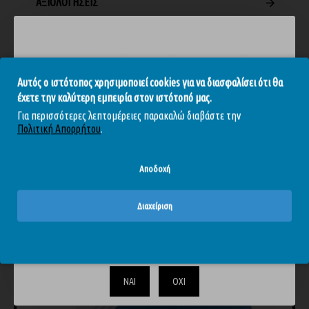
ΑΞΙΟΛΟΓΉΣΕΙΣ
Ετικέτες:
Διπλοί δονητές
Δονητές-Μασάζ
Επαναφορτιζόμενοι δονητές
Αυτός ο ιστότοπος χρησιμοποιεί cookies για να διασφαλίσει ότι θα
έχετε την καλύτερη εμπειρία στον ιστότοπό μας.
Για περισσότερες λεπτομέρειες παρακαλώ διαβάστε την
Πολιτική Απορρήτου
.
Αποδοχή
ΊΣΩΣ ΣΑΣ ΑΡΈΣΟΥΝ
ΊΔΙΑ BRAND
Διαχείριση
Το περιεχόμενο του απευθύνεται αυστηρά και μόνο σε
-25 %
ενηλίκους. Επιβεβαιώστε ότι είστε άνω των 18.
ΝΑΙ
ΟΧΙ