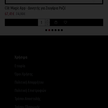
Clit Magic App - Δονητής για Ζευγάρια Ροζέ
C
67,41€
74,90€
9
Χρήσιμα
Εταιρία
Όροι Χρήσης
Πολιτική Απορρήτου
Πολιτική Επιστροφών
Τρόποι Αποστολής
Τρόποι Πληρωμής