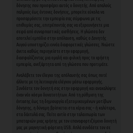
δόνησης που προσφέρει αυτός ο δονητής. Από απαλούς
παλμούς έως έντονες δονήσεις, μπορείτε εύκολα να
προσαρμόσετε την εμπειρία σας σύμφωνα με τις
επιθυμίες σας, επιτρέποντάς σας να εξερευνήσετε μια
σειρά από συναρπαστικές αισθήσεις. Η γλώσσα δεν
αποτελεί εμπόδιο στην απόλαυση, καθώς ο Δονητής
Αυγού υποστηρίζει εννέα διαφορετικές γλώσσες. Νιώστε
άνετα καθώς περιηγείστε στην εφαρμογή,
διασφαλίζοντας μια ομαλή και φιλική προς το χρήστη
εμπειρία, ανεξάρτητα από τη γλώσσα που προτιμάτε.
Αναλάβετε τον έλεγχο της απόλαυσής σας όπως ποτέ
άλλοτε με τη λειτουργία ελέγχου μέσω εφαρμογής.
Συνδέστε τον δονητή σας στην εφαρμογή και ανακαλύψτε
έναν νέο κόσμο δυνατοτήτων. Από τη ρύθμιση της
έντασης έως τη δημιουργία εξατομικευμένων μοτίβων
δόνησης, η δύναμη βρίσκεται στα χέρια σας – ή καλύτερα,
στα δάχτυλά σας. Πείτε αντίο στην ταλαιπωρία των
μπαταριών μιας χρήσης με τον επαναφορτιζόμενο δονητή
μας με μαγνητική φόρτιση USB. Απλά συνδέστε τον σε