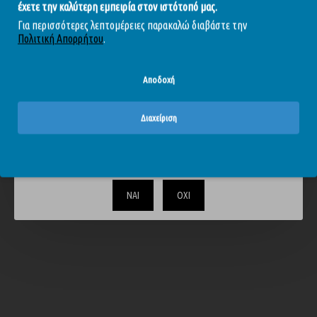
έχετε την καλύτερη εμπειρία στον ιστότοπό μας.
Μέγεθος συσκευασίας: 39 x 29 x 21.5 εκ.
Χρώμα προϊόντος: Μωβ.
Για περισσότερες λεπτομέρειες παρακαλώ διαβάστε την
Μπαταρία: Επαναφορτιζόμενη.
Πολιτική Απορρήτου
.
Αδιάβροχο: IPX7.
Αποδοχή
ΑΞΙΟΛΟΓΉΣΕΙΣ
Διαχείριση
Το περιεχόμενο του απευθύνεται αυστηρά και μόνο σε
ενηλίκους. Επιβεβαιώστε ότι είστε άνω των 18.
Ετικέτες:
Κλειτοριδικοί δονητές
Ασύρματη λειτουργία
Με εφαρμογή για κινητά
Δονούμενα αυγά
ΝΑΙ
ΟΧΙ
Επαναφορτιζόμενα αυγά με δόνηση