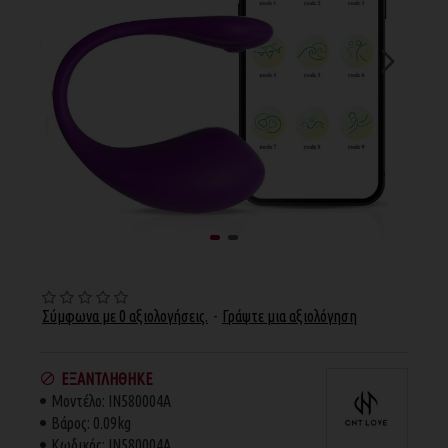
Σύμφωνα με 0 αξιολογήσεις.
-
Γράψτε μια αξιολόγηση
ΕΞΑΝΤΛΉΘΗΚΕ
Μοντέλο:
IN580004A
Βάρος:
0.09kg
Κωδικός:
IN580004A