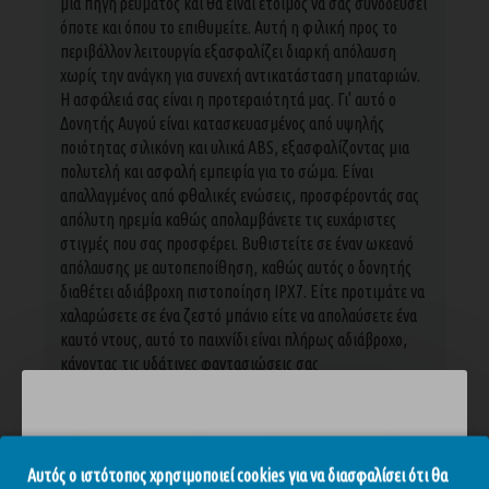
μια πηγή ρεύματος και θα είναι έτοιμος να σας συνοδεύσει
όποτε και όπου το επιθυμείτε. Αυτή η φιλική προς το
περιβάλλον λειτουργία εξασφαλίζει διαρκή απόλαυση
χωρίς την ανάγκη για συνεχή αντικατάσταση μπαταριών.
Η ασφάλειά σας είναι η προτεραιότητά μας. Γι' αυτό ο
Δονητής Αυγού είναι κατασκευασμένος από υψηλής
ποιότητας σιλικόνη και υλικά ABS, εξασφαλίζοντας μια
πολυτελή και ασφαλή εμπειρία για το σώμα. Είναι
απαλλαγμένος από φθαλικές ενώσεις, προσφέροντάς σας
απόλυτη ηρεμία καθώς απολαμβάνετε τις ευχάριστες
στιγμές που σας προσφέρει. Βυθιστείτε σε έναν ωκεανό
απόλαυσης με αυτοπεποίθηση, καθώς αυτός ο δονητής
διαθέτει αδιάβροχη πιστοποίηση IPX7. Είτε προτιμάτε να
χαλαρώσετε σε ένα ζεστό μπάνιο είτε να απολαύσετε ένα
καυτό ντους, αυτό το παιχνίδι είναι πλήρως αδιάβροχο,
κάνοντας τις υδάτινες φαντασιώσεις σας
πραγματικότητα.
Υλικό: Σιλικόνη + ABS.
Μέγεθος προϊόντος: 9.5 x 8.5 x 3.5 εκ.
Αυτός ο ιστότοπος χρησιμοποιεί cookies για να διασφαλίσει ότι θα
Τύπος συσκευασίας: Σύνθετη σακούλα.