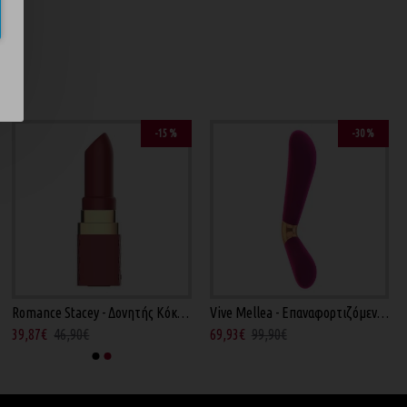
ND
-15 %
-30 %
Romance Stacey - Δονητής Κόκκινος 8.6εκ
Vive Mellea - Επαναφορτιζόμενος Ροζ 13.5εκ
39,87€
46,90€
69,93€
99,90€