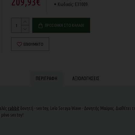
209,93€
Κωδικός:
E31009
ΠΡΟΣΘΉΚΗ ΣΤΟ ΚΑΛΆΘΙ
ΕΠΙΘΥΜΗΤΌ
ΠΕΡΙΓΡΑΦΉ
ΑΞΙΟΛΟΓΉΣΕΙΣ
τελές
rabbit
δονητή - sex toy, Lelo Soraya Wave - Δονητής Μαύρος. Διαθέτει 
μόνο sex toy!