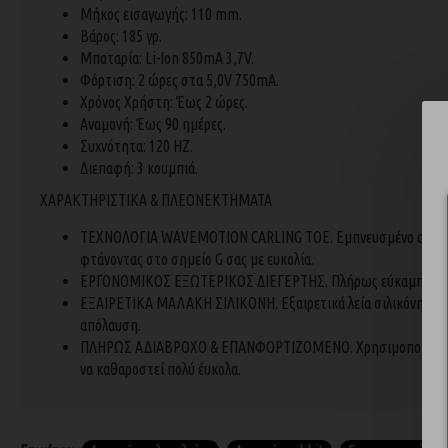
Μήκος εισαγωγής: 110 mm.
Βάρος: 185 γρ.
Μπαταρία: Li-Ion 850mA 3,7V.
Φόρτιση: 2 ώρες στα 5,0V 750mA.
Χρόνος Χρήστη: Έως 2 ώρες.
Αναμονή: Έως 90 ημέρες.
Συχνότητα: 120 HZ.
Διεπαφή: 3 κουμπιά.
ΧΑΡΑΚΤΗΡΙΣΤΙΚΑ & ΠΛΕΟΝΕΚΤΗΜΑΤΑ
ΤΕΧΝΟΛΟΓΙΑ WAVEMOTION CARLING TOE. Εμπνευσμένο από το χά
φτάνοντας στο σημείο G σας με ευκολία.
ΕΡΓΟΝΟΜΙΚΟΣ ΕΞΩΤΕΡΙΚΟΣ ΔΙΕΓΕΡΤΗΣ. Πλήρως εύκαμπτος εξωτε
ΕΞΑΙΡΕΤΙΚΑ ΜΑΛΑΚΗ ΣΙΛΙΚΟΝΗ. Εξαιρετικά λεία σιλικόνη premiu
απόλαυση.
ΠΛΗΡΩΣ ΑΔΙΑΒΡΟΧΟ & ΕΠΑΝΦΟΡΤΙΖΟΜΕΝΟ. Χρησιμοποιώντας το π
να καθαροστεί πολύ έυκολα.