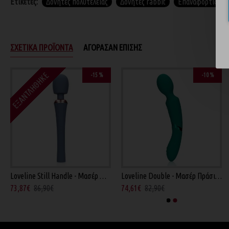
Ετικέτες:
Δονητές πολυτελείας
Δονητές rabbit
Επαναφορτιζόμεν
ΣΧΕΤΙΚΆ ΠΡΟΪΌΝΤΑ
ΑΓΌΡΑΣΑΝ ΕΠΊΣΗΣ
ΕΞΑΝΤΛΉΘΗΚΕ
-15 %
-10 %
-10 %
-25 %
Loveline Still Handle - Μασέρ Μπλε 30εκ
Loveline Double - Μασέρ Πράσινο 8.5εκ
Dinky Jody F - Μίνι Δονητής Κόκκινος 12εκ
Lelo Smart Wand 2 - Μα
73,87€
86,90€
74,61€
82,90€
53,91€
59,90€
202,43€
269,90€