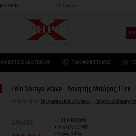
907690145
Greek
ΟΛΕ
Ν ΑΠΟΣΤΟΛΉ ΆΝΩ ΤΩΝ 60€
ΤΗΛΕΦΩΝΉΣΤΕ ΜΑΣ
Ρ
Lelo Soraya Wave - Δονητής Μαύρος 11εκ
Σύμφωνα με 0 αξιολογήσεις.
-
Γράψτε μια αξιολόγησ
ΣΕ ΑΠΌΘΕΜΑ
279,90€
Μοντέλο:
E31009
Βάρος:
0.41kg