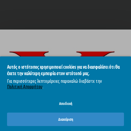
Αυτός ο ιστότοπος χρησιμοποιεί cookies για να διασφαλίσει ότι θα
δι των δακτύλων ενός εραστή, η σμιλεμένη άκρη του SORAYA WAVE εκτοξεύ
έχετε την καλύτερη εμπειρία στον ιστότοπό μας.
Για περισσότερες λεπτομέρειες παρακαλώ διαβάστε την
ρικός βραχίονας με εξαιρετικά ισχυρούς κραδασμούς που προσφέρει διέγ
Πολιτική Απορρήτου
.
m που είναι εξαιρετικά απαλή στην αφή. Η κλασική σχεδίαση σιλικόνης της
αρεχόμενο καλώδιο φόρτισης USB, το SORAYA WAVE μπορεί να πάει όπου κ
Αποδοχή
Διαχείριση