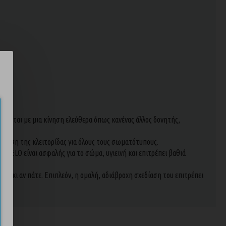
εται με μια κίνηση ελεύθερα όπως κανένας άλλος δονητής,
ερση της κλειτορίδας για όλους τους σωματότυπους.
 LELO είναι ασφαλής για το σώμα, υγιεινή και επιτρέπει βαθιά
ι αν πάτε. Επιπλεόν, η ομαλή, αδιάβροχη σχεδίαση του επιτρέπει