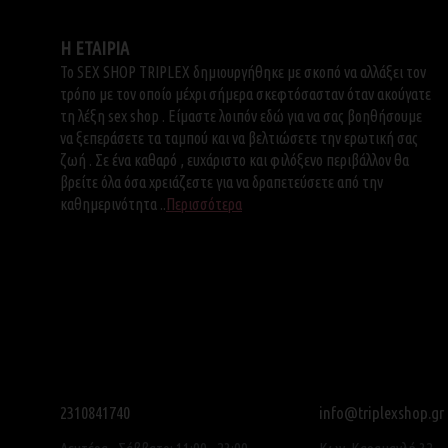
Η ΕΤΑΙΡΙΑ
Το SEX SHOP TRIPLEX δημιουργήθηκε με σκοπό να αλλάξει τον
τρόπο με τον οποίο μέχρι σήμερα σκεφτόσασταν όταν ακούγατε
τη λέξη sex shop . Είμαστε λοιπόν εδώ για να σας βοηθήσουμε
να ξεπεράσετε τα ταμπού και να βελτιώσετε την ερωτική σας
ζωή . Σε ένα καθαρό , ευχάριστο και φιλόξενο περιβάλλον θα
βρείτε όλα όσα χρειάζεστε για να δραπετεύσετε από την
καθημερινότητα ..
Περισσότερα
2310841740
info@triplexshop.gr