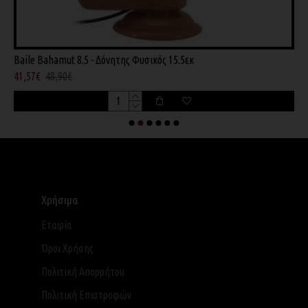
Baile Bahamut 8.5 - Δόνητης Φυσικός 15.5εκ
B
41,57€
48,90€
7
Χρήσιμα
Εταιρία
Όροι Χρήσης
Πολιτική Απορρήτου
Πολιτική Επιστροφών