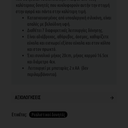
καλύτερους δονητές που κυκλοφορούν αυτήν την στιγμή
στην αγορά και πάντα στην καλύτερη τιμή.
Κατασκευασμένος από υποαλεργική σιλικόνη, είναι
απαλός με βελούδινη υφή.
Διαθέτει 7 διαφορετικές λειτουργίες δόνησης.
Είναι αδιάβροχος, αθόρυβος, άοσμος, καθαρίζετε
εύκολα και εισχωρεί εξίσου εύκολα και στον κόλπο
και στον πρωκτό.
Έχει συνολικό μήκος 20cm, μήκος κορμού 16.5εκ
και διάμετρο 4εκ.
Λειτουργεί με μπαταρίες 2 x AA (δεν
περιλαμβάνονται).
ΑΞΙΟΛΟΓΉΣΕΙΣ
Ετικέτες:
Ρεαλιστικοί δονητές