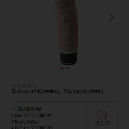
Σύμφωνα με 0 αξιολογήσεις.
-
Γράψτε μια αξιολόγηση
ΣΕ ΑΠΌΘΕΜΑ
Μοντέλο:
SEVCR01397
Βάρος:
0.45kg
Κωδικός:
SEVCR01397