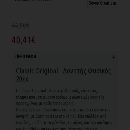
Seven Creations
44,90€
40,41€
ΠΕΡΙΓΡΑΦΉ
Classic Original - Δονητής Φυσικός
20εκ
Ο Classic Original - Δονητής Φυσικός, είναι ένας
εξαιρετικός, σε φυσικό χρώμα, ρεαλιστικός δονητής,
προσεγμένος με κάθε λεπτομέρεια.
Η εταιρία Seven Creations, έχει κατασκευάσει αυτόν τον
δονητή, με βάση τα στατιστικά που έχει συλλέξει από
γυναίκες, με βάση το μέγεθος, το μήκος και την αίσθηση
που θα ήθελαν να έχει ένα toys. Μακράν από τους