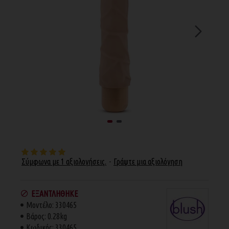
Σύμφωνα με 1 αξιολογήσεις.
-
Γράψτε μια αξιολόγηση
ΕΞΑΝΤΛΉΘΗΚΕ
Μοντέλο:
330465
Βάρος:
0.28kg
Κωδικός:
330465