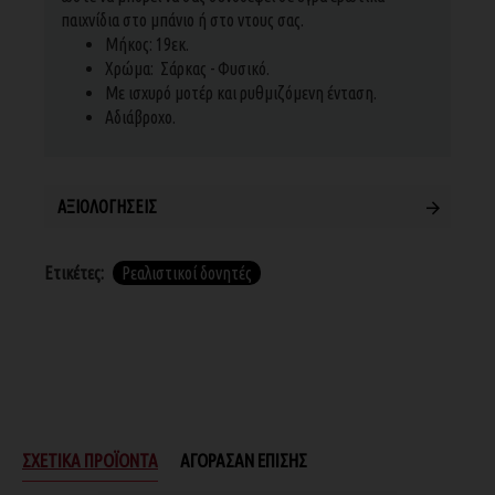
παιχνίδια στο μπάνιο ή στο ντους σας.
Μήκος: 19εκ.
Χρώμα: Σάρκας - Φυσικό.
Με ισχυρό μοτέρ και ρυθμιζόμενη ένταση.
Αδιάβροχο.
ΑΞΙΟΛΟΓΉΣΕΙΣ
Ετικέτες:
Ρεαλιστικοί δονητές
ΣΧΕΤΙΚΆ ΠΡΟΪΌΝΤΑ
ΑΓΌΡΑΣΑΝ ΕΠΊΣΗΣ