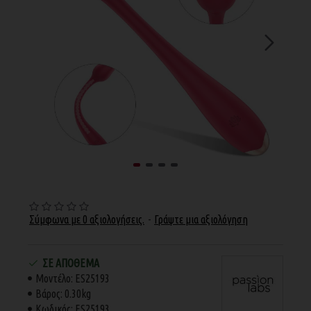
Σύμφωνα με 0 αξιολογήσεις.
-
Γράψτε μια αξιολόγηση
ΣΕ ΑΠΌΘΕΜΑ
Μοντέλο:
ES25193
Βάρος:
0.30kg
Κωδικός:
ES25193