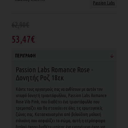
Passion Labs
62,90€
53,47€
ΠΕΡΙΓΡΑΦΉ
Passion Labs Romance Rose -
Δονητής Ροζ 18εκ
Kάντε τους οργασμούς σας να ανθίσουν με αυτόν τον
ισχυρό δονητή τριαντάφυλλου, Passion Labs Romance
Rose Vib Pink, που διαθέτει ένα τριαντάφυλλο που
τρεμοπαίζει και θα στοχεύει σε όλες τις ερωτογενείς
ζώνες σας. Κατασκευασμένο από βελούδινη μαλακή
σιλικόνη που ασφαλίζει το σώμα, αυτή η ατμόσφαιρα
διπλού άκρου διαθέτει επίσης ένα εισαγόμενο άκρο για