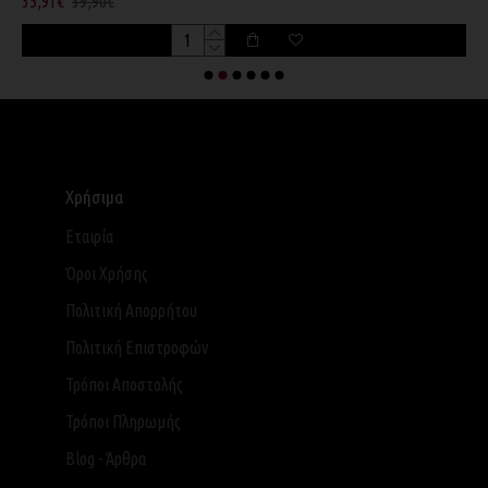
35,91€
39,90€
8
Χρήσιμα
Εταιρία
Όροι Χρήσης
Πολιτική Απορρήτου
Πολιτική Επιστροφών
Τρόποι Αποστολής
Τρόποι Πληρωμής
Blog - Άρθρα