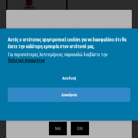
Αυτός ο ιστότοπος χρησιμοποιεί cookies για να διασφαλίσει ότι θα
έχετε την καλύτερη εμπειρία στον ιστότοπό μας.
Xocoon Sealed With A Kiss - Μίνι Δονητής Κραγιόν Ροζ
Για περισσότερες λεπτομέρειες παρακαλώ διαβάστε την
45,81€
50,90€
Πολιτική Απορρήτου
.
Αποδοχή
ΊΣΩΣ ΣΑΣ ΑΡΈΣΟΥΝ
ΊΔΙΑ BRAND
Διαχείριση
Το περιεχόμενο του απευθύνεται αυστηρά και μόνο σε
ενηλίκους. Επιβεβαιώστε ότι είστε άνω των 18.
-10 %
ΝΑΙ
ΟΧΙ