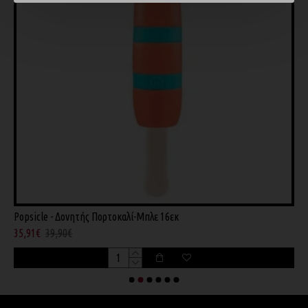
Popsicle - Δονητής Πορτοκαλί-Μπλε 16εκ
C
35,91€
39,90€
8