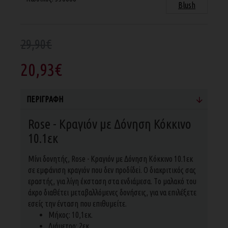
Blush
29,90€
20,93€
ΠΕΡΙΓΡΑΦΉ
Rose - Κραγιόν με Δόνηση Κόκκινο
10.1εκ
Μίνι δονητής, Rose - Κραγιόν με Δόνηση Κόκκινο 10.1εκ
σε εμφάνιση κραγιόν που δεν προδίδεi. O διακριτικός σας
εραστής, για λίγη έκσταση στα ενδιάμεσα. Tο μαλακό του
άκρο διαθέτει μεταβαλλόμενες δονήσεις, για να επιλέξετε
εσείς την ένταση που επιθυμείτε.
Μήκος: 10,1εκ.
Διάμετρο: 2εκ.