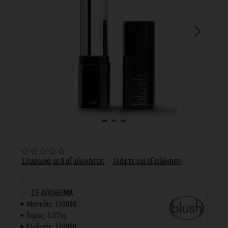
Σύμφωνα με 0 αξιολογήσεις.
-
Γράψτε μια αξιολόγηση
ΣΕ ΑΠΌΘΕΜΑ
Μοντέλο:
330080
Βάρος:
0.07kg
Κωδικός:
330080