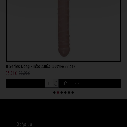
B-Series Dong - Πέος Διπλό Φυσικό 33.5εκ
K
35,91€
39,90€
4
Χρήσιμα