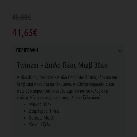
49,00€
41,65€
ΠΕΡΙΓΡΑΦΉ
Twinzer - Διπλό Πέος Μωβ 30εκ
Διπλό dildo, Twinzer - Διπλό Πέος Μωβ 30εκ, ιδανικό για
λεσβιακά παχνίδια και όχι μόνο. Διαθέτει
κεφαλάκια και
στις δύο άκρες του, είναι έυκαμπτο και έυκολος στη
χρήση. Είναι φτιαγμένο από μαλακό τζέλι υλικό.
Mήκος: 30εκ.
Διαμέτρος: 3,4εκ.
Χρώμα: Μωβ.
Υλικό: Τζέλι.