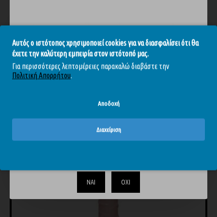
Keon Dildo - Διπλό Ομοίωμα Πέους Φυσικό 40.5εκ
Toyjoy Get Real Dildo - Διπλό Φυσικό 40εκ
Αυτός ο ιστότοπος χρησιμοποιεί cookies για να διασφαλίσει ότι θα
42,42€
49,90€
49,41€
54,90€
έχετε την καλύτερη εμπειρία στον ιστότοπό μας.
Για περισσότερες λεπτομέρειες παρακαλώ διαβάστε την
Πολιτική Απορρήτου
.
Αποδοχή
ΊΣΩΣ ΣΑΣ ΑΡΈΣΟΥΝ
ΊΔΙΑ BRAND
Διαχείριση
-10 %
Το περιεχόμενο του απευθύνεται αυστηρά και μόνο σε
ενηλίκους. Επιβεβαιώστε ότι είστε άνω των 18.
ΝΑΙ
ΟΧΙ