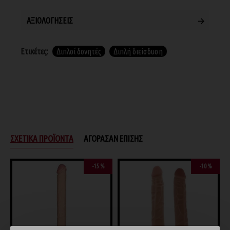
ΑΞΙΟΛΟΓΉΣΕΙΣ
Ετικέτες:
Διπλοί δονητές
Διπλή διείσδυση
ΣΧΕΤΙΚΆ ΠΡΟΪΌΝΤΑ
ΑΓΌΡΑΣΑΝ ΕΠΊΣΗΣ
-15 %
-10 %