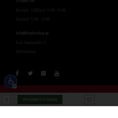
2310841740
Δευτέρα - Σάββατο: 11:00 - 23:00,
Κυριακή: 12:00 - 21:00
info@triplexshop.gr
Κων. Καραμανλή 32,
Θεσσαλονίκη
Copyright © 2022, triplexshop.gr, All Rights Reserved|Made
with ❤ by SocialME
ΠΡΟΣΘΉΚΗ ΣΤΟ ΚΑΛΆΘΙ