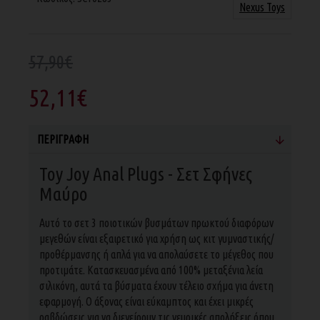
Nexus Toys
57,90€
52,11€
ΠΕΡΙΓΡΑΦΉ
Toy Joy Anal Plugs - Σετ Σφήνες
Μαύρο
Αυτό το σετ 3 ποιοτικών βυσμάτων πρωκτού διαφόρων
μεγεθών είναι εξαιρετικό για χρήση ως κιτ γυμναστικής/
προθέρμανσης ή απλά για να απολαύσετε το μέγεθος που
προτιμάτε. Κατασκευασμένα από 100% μεταξένια λεία
σιλικόνη, αυτά τα βύσματα έχουν τέλειο σχήμα για άνετη
εφαρμογή. Ο άξονας είναι εύκαμπτος και έχει μικρές
ραβδώσεις για να διεγείρουν τις νευρικές απολήξεις όπου