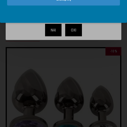
26,91€
29,90€
20,23€
28,90€
Το περιεχόμενο του απευθύνεται αυστηρά και μόνο σε
ενηλίκους. Επιβεβαιώστε ότι είστε άνω των 18.
ΝΑΙ
ΟΧΙ
ΊΣΩΣ ΣΑΣ ΑΡΈΣΟΥΝ
ΊΔΙΑ BRAND
-10 %