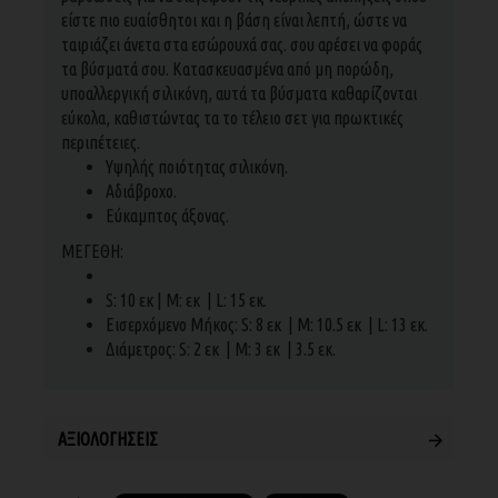
είστε πιο ευαίσθητοι και η βάση είναι λεπτή, ώστε να
ταιριάζει άνετα στα εσώρουχά σας. σου αρέσει να φοράς
τα βύσματά σου. Κατασκευασμένα από μη πορώδη,
υποαλλεργική σιλικόνη, αυτά τα βύσματα καθαρίζονται
εύκολα, καθιστώντας τα το τέλειο σετ για πρωκτικές
περιπέτειες.
Υψηλής ποιότητας σιλικόνη.
Αδιάβροχο.
Εύκαμπτος άξονας.
ΜΕΓΕΘΗ:
S: 10 εκ | M: εκ | L: 15 εκ.
Εισερχόμενο Μήκος: S: 8 εκ | M: 10.5 εκ | L: 13 εκ.
Διάμετρος: S: 2 εκ | M: 3 εκ | 3.5 εκ.
ΑΞΙΟΛΟΓΉΣΕΙΣ