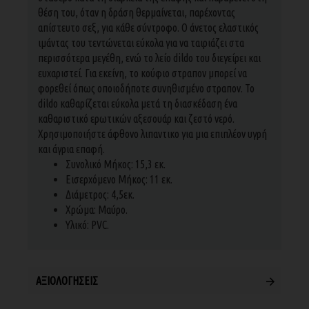
θέση του, όταν η δράση θερμαίνεται, παρέχοντας
απίστευτο σεξ, για κάθε σύντροφο. Ο άνετος ελαστικός
ιμάντας του τεντώνεται εύκολα για να ταιριάζει στα
περισσότερα μεγέθη, ενώ το λείο dildo του διεγείρει και
ευχαριστεί. Για εκείνη, το κούφιο στραπον μπορεί να
φορεθεί όπως οποιοδήποτε συνηθισμένο στραπον. Το
dildo καθαρίζεται εύκολα μετά τη διασκέδαση ένα
καθαριστικό ερωτικών αξεσουάρ και ζεστό νερό.
Χρησιμοποιήστε άφθονο λιπαντικο για μια επιπλέον υγρή
και άγρια επαφή.
Συνολικό Μήκος: 15,3 εκ.
Εισερχόμενο Μήκος: 11 εκ.
Διάμετρος: 4,5εκ.
Χρώμα: Mαύρο.
Υλικό: PVC.
ΑΞΙΟΛΟΓΉΣΕΙΣ