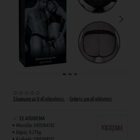
Σύμφωνα με 0 αξιολογήσεις.
-
Γράψτε μια αξιολόγηση
ΣΕ ΑΠΌΘΕΜΑ
Μοντέλο:
ORION4103
Βάρος:
0.27kg
Κωδικός:
ORION4103