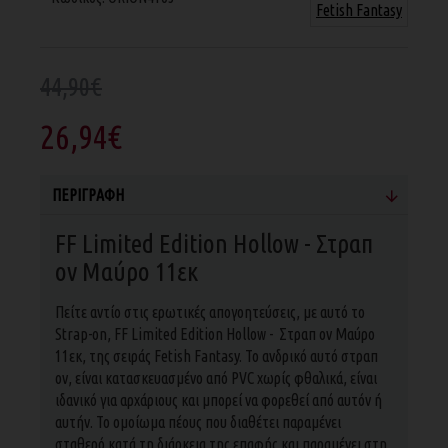
Fetish Fantasy
44,90€
26,94€
ΠΕΡΙΓΡΑΦΉ
FF Limited Edition Hollow - Στραπ
ον Μαύρο 11εκ
Πείτε αντίο στις ερωτικές απογοητεύσεις, με αυτό το
Strap-on, FF Limited Edition Hollow - Στραπ ον Μαύρο
11εκ, της σειράς Fetish Fantasy. Το ανδρικό αυτό στραπ
oν, είναι κατασκευασμένο από PVC χωρίς φθαλικά, είναι
ιδανικό για αρχάριους και μπορεί να φορεθεί από αυτόν ή
αυτήν. Το ομοίωμα πέους που διαθέτει παραμένει
σταθερό κατά τη διάρκεια της επαφής και παραμένει στη