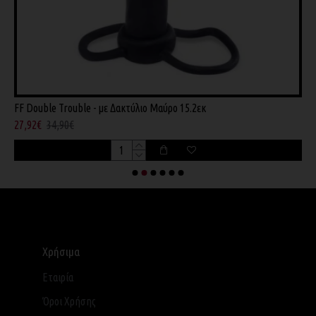
FF Double Trouble - με Δακτύλιο Μαύρο 15.2εκ
F
27,92€
34,90€
6
Χρήσιμα
Εταιρία
Όροι Χρήσης