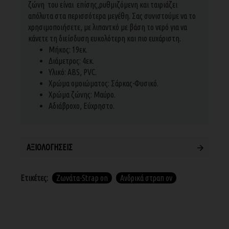
ζώνη του είναι επίσης,ρυθμιζόμενη και ταιριάζει
απόλυτα στα περισσότερα μεγέθη. Σας συνιστούμε να το
χρησιμοποιήσετε, με λιπαντκό με βάση το νερό για να
κάνετε τη διείσδυση ευκολότερη και πιο ευχάριστη.
Μήκος: 19εκ.
Διάμετρος: 4εκ.
Υλικό: ABS, PVC.
Χρώμα ομοιώματος: Σάρκας-Φυσικό.
Χρώμα ζώνης: Μαύρο.
Αδιάβροχο, Εύχρηστο.
ΑΞΙΟΛΟΓΉΣΕΙΣ
Ετικέτες:
Ζωνάτα-Strap on
Ανδρικά στραπ ον