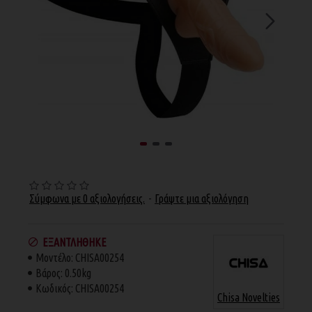
Σύμφωνα με 0 αξιολογήσεις.
-
Γράψτε μια αξιολόγηση
ΕΞΑΝΤΛΉΘΗΚΕ
Μοντέλο:
CHISA00254
Βάρος:
0.50kg
Κωδικός:
CHISA00254
Chisa Novelties