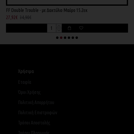
FF Double Trouble - με Δακτύλιο Μαύρο 15.2εκ
F
27,92€
34,90€
6
Χρήσιμα
Εταιρία
Όροι Χρήσης
Πολιτική Απορρήτου
Πολιτική Επιστροφών
Τρόποι Αποστολής
Τρόποι Πληρωμής