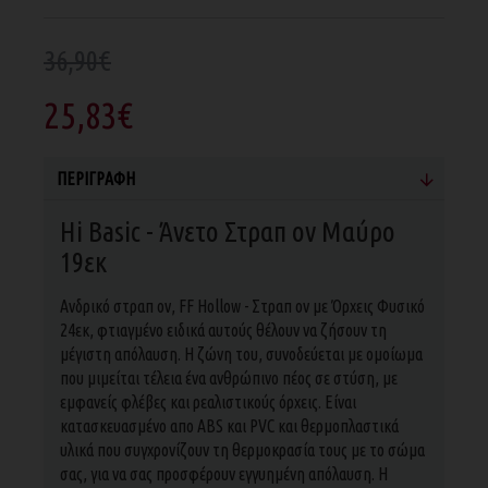
36,90€
25,83€
ΠΕΡΙΓΡΑΦΉ
Hi Basic - Άνετο Στραπ ον Μαύρο
19εκ
Aνδρικό στραπ ον, FF Hollow - Στραπ ον με Όρχεις Φυσικό
24εκ, φτιαγμένο ειδικά αυτούς θέλουν να ζήσουν τη
μέγιστη απόλαυση. Η ζώνη του, συνοδεύεται με ομοίωμα
που μιμείται τέλεια ένα ανθρώπινο πέος σε στύση, με
εμφανείς φλέβες και ρεαλιστικούς όρχεις. Είναι
κατασκευασμένο απο ABS και PVC και θερμοπλαστικά
υλικά που συγχρονίζουν τη θερμοκρασία τους με το σώμα
σας, για να σας προσφέρουν εγγυημένη απόλαυση. Η