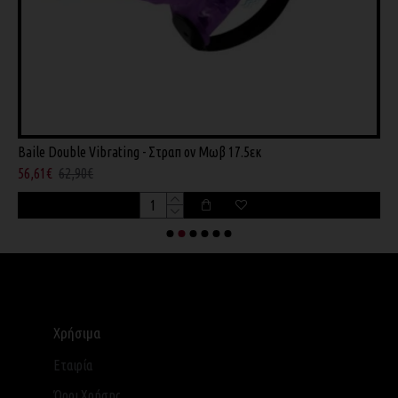
Baile Double Vibrating - Στραπ ον Μωβ 17.5εκ
B
56,61€
62,90€
5
Χρήσιμα
Εταιρία
Όροι Χρήσης