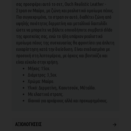
σας προσφέρει αυτό το σετ, Ouch Realistic Leather -
Στραπ ον Μαύρο, με ζώνη και ρεαλιστικό ομοίωμα πέους.
Πιο συγκεκριμένα, το στραπ ον αυτό, διαθέτει ζώνη από
υψηλής ποιότητος δερματίνη και μεταλλικό δαχτυλίδι
ώστε να μπορείτε να βάλετε οποιοδήποτε συμβατό dildo
της αρεσκείας σας, ενώ το ήδη υπάρχον ρεαλιστικό
ομοίωμα πέους της συσκευασίας θα φροντίσει για άπλετη
ευχαρίστηση κατά την διείσδυση. Είναι σχεδιασμένο με
προσοχή στη λεπτομέρεια, με όρχεις και βεντούζα και
είναι εύκολο στην χρήση.
Μήκος: 15εκ.
Διάμετρος: 3,5εκ.
Χρώμα: Μαύρο.
Υλικό: Δερματίνη, Καουτσούκ, Μέταλλο.
Με ελαστικά στραπς.
Ιδανικό για αρχάριους αλλά και προχωρημένους.
ΑΞΙΟΛΟΓΉΣΕΙΣ