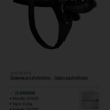
Σύμφωνα με 0 αξιολογήσεις.
-
Γράψτε μια αξιολόγηση
ΣΕ ΑΠΌΘΕΜΑ
Μοντέλο:
EX10301
Βάρος:
0.42kg
Κωδικός:
EX10301