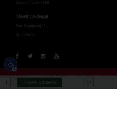
Κυριακή: 12:00 - 21:00
info@triplexshop.gr
Κων. Καραμανλή 32,
Θεσσαλονίκη
Copyright © 2022, triplexshop.gr, All Rights Reserved|Made
with ❤ by SocialME
ΠΡΟΣΘΉΚΗ ΣΤΟ ΚΑΛΆΘΙ