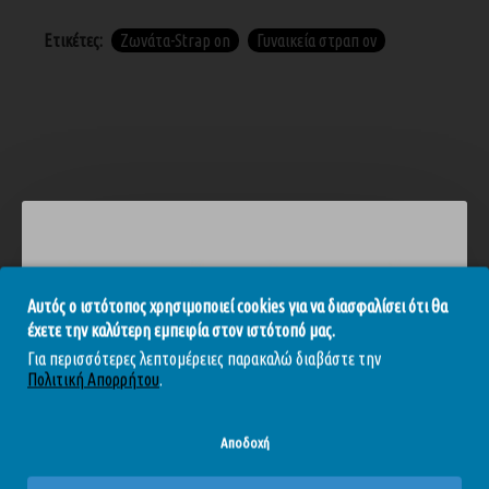
Ετικέτες:
Ζωνάτα-Strap on
Γυναικεία στραπ ον
ΣΧΕΤΙΚΆ ΠΡΟΪΌΝΤΑ
ΑΓΌΡΑΣΑΝ ΕΠΊΣΗΣ
ΕΞΑΝΤΛΉΘΗΚΕ
Ε
-10 %
-15 %
Αυτός ο ιστότοπος χρησιμοποιεί cookies για να διασφαλίσει ότι θα
έχετε την καλύτερη εμπειρία στον ιστότοπό μας.
Για περισσότερες λεπτομέρειες παρακαλώ διαβάστε την
Πολιτική Απορρήτου
.
Αποδοχή