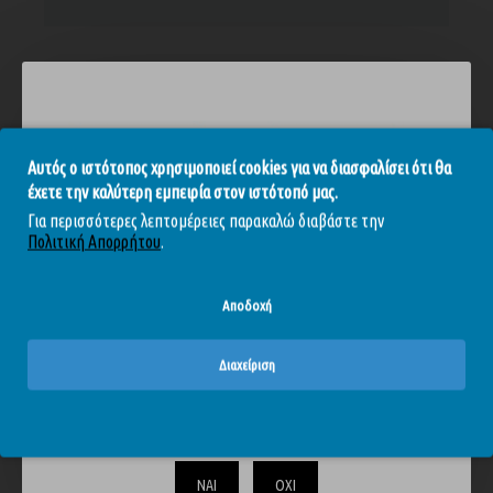
ΑΞΙΟΛΟΓΉΣΕΙΣ
Ετικέτες:
Ζωνάτα-Strap on
Γυναικεία στραπ ον
Αυτός ο ιστότοπος χρησιμοποιεί cookies για να διασφαλίσει ότι θα
Στραπ ον με δόνηση
έχετε την καλύτερη εμπειρία στον ιστότοπό μας.
Για περισσότερες λεπτομέρειες παρακαλώ διαβάστε την
Πολιτική Απορρήτου
.
Αποδοχή
Διαχείριση
ΊΣΩΣ ΣΑΣ ΑΡΈΣΟΥΝ
ΊΔΙΑ BRAND
Το περιεχόμενο του απευθύνεται αυστηρά και μόνο σε
ενηλίκους. Επιβεβαιώστε ότι είστε άνω των 18.
-10 %
ΝΑΙ
ΟΧΙ