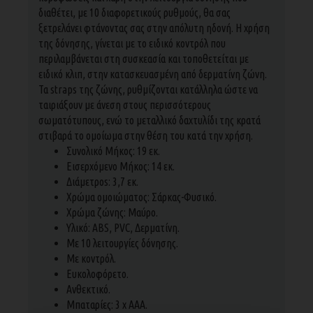
διαθέτει, με 10 διαφορετικούς ρυθμούς, θα σας
ξετρελάνει φτάνοντας σας στην απόλυτη ηδονή. Η χρήση
της δόνησης, γίνεται με το ειδικό κοντρόλ που
περιλαμβάνεται στη συσκεασία και τοποθετείται με
ειδικό κλιπ, στην κατασκευασμένη από δερματίνη ζώνη.
Τα straps της ζώνης, ρυθμίζονται κατάλληλα ώστε να
ταιριάξουν με άνεση στους περισσότερους
σωματότυπους, ενώ το μεταλλικό δαχτυλίδι της κρατά
στιβαρά το ομοίωμα στην θέση του κατά την χρήση.
Συνολικό Μήκος: 19 εκ.
Εισερχόμενο Μήκος: 14 εκ.
Διάμετροs: 3,7 εκ.
Χρώμα ομοιώματος: Σάρκας-Φυσικό.
Χρώμα ζώνης: Μαύρο.
Υλικό: ABS, PVC, Δερματίνη.
Με 10 λειτουργίες δόνησης.
Με κοντρόλ.
Ευκολοφόρετο.
Ανθεκτικό.
Μπαταρίες: 3 x AAA.