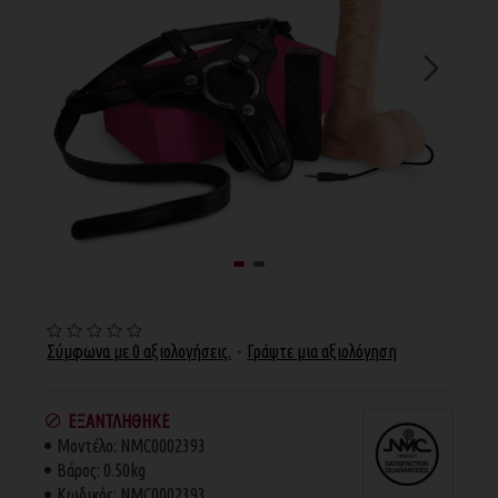
Σύμφωνα με 0 αξιολογήσεις.
-
Γράψτε μια αξιολόγηση
ΕΞΑΝΤΛΉΘΗΚΕ
Μοντέλο:
NMC0002393
Βάρος:
0.50kg
Κωδικός:
NMC0002393