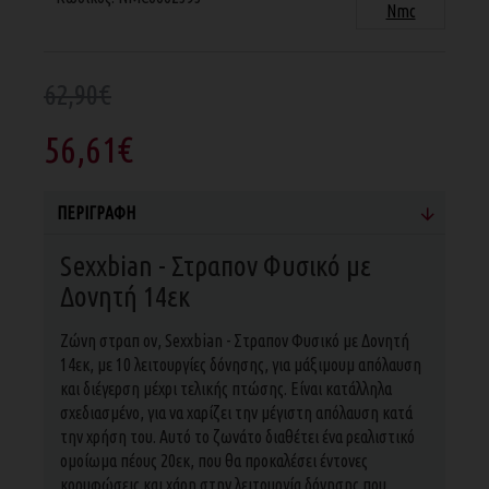
Nmc
62,90€
56,61€
ΠΕΡΙΓΡΑΦΉ
Sexxbian - Στραπον Φυσικό με
Δονητή 14εκ
Ζώνη στραπ ον, Sexxbian - Στραπον Φυσικό με Δονητή
14εκ, με 10 λειτουργίες δόνησης, για μάξιμουμ απόλαυση
και διέγερση μέχρι τελικής πτώσης. Είναι κατάλληλα
σχεδιασμένο, για να χαρίζει την μέγιστη απόλαυση κατά
την χρήση του. Αυτό το ζωνάτο διαθέτει ένα ρεαλιστικό
ομοίωμα πέους 20εκ, που θα προκαλέσει έντονες
κορυφώσεις και χάρη στην λειτουργία δόνησης που