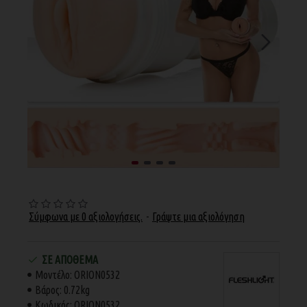
Σύμφωνα με 0 αξιολογήσεις.
-
Γράψτε μια αξιολόγηση
ΣΕ ΑΠΌΘΕΜΑ
Μοντέλο:
ORION0532
Βάρος:
0.72kg
Κωδικός:
ORION0532