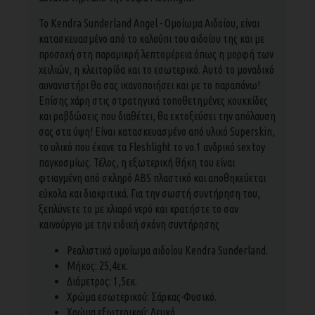
Το Kendra Sunderland Angel - Ομοίωμα Αιδοίου, είναι
κατασκευασμένο από το καλούπι του αιδοίου της και με
προσοχή στη παραμικρή λεπτομέρεια όπως η μορφή των
χειλιών, η κλειτορίδα και το εσωτερικό. Αυτό το μοναδικό
αυνανιστήρι θα σας ικανοποιήσει και με το παραπάνω!
Επίσης χάρη στις στρατηγικά τοποθετημένες κουκκίδες
και ραβδώσεις που διαθέτει, θα εκτοξεύσει την απόλαυση
σας στα ύψη! Είναι κατασκευασμένο από υλικό Superskin,
το υλικό που έκανε τα Fleshlight το νο.1 ανδρικό sex toy
παγκοσμίως. Τέλος, η εξωτερική θήκη του είναι
φτιαγμένη από σκληρό ABS πλαστικό και αποθηκεύεται
εύκολα και διακριτικά. Για την σωστή συντήρηση του,
ξεπλύνετε το με χλιαρό νερό και κρατήστε το σαν
καινούργιο με την ειδική σκόνη συντήρησης
Ρεαλιστικό ομοίωμα αιδοίου Kendra Sunderland.
Μήκος: 25,4εκ.
Διάμετρος: 1,5εκ.
Χρώμα εσωτερικού: Σάρκας-Φυσικό.
Χρώμα εξωτερικού: Λευκό.