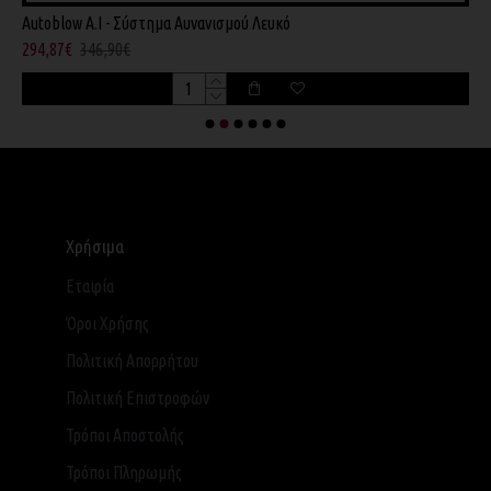
Autoblow A.I - Σύστημα Αυνανισμού Λευκό
B
294,87€
346,90€
7
Χρήσιμα
Εταιρία
Όροι Χρήσης
Πολιτική Απορρήτου
Πολιτική Επιστροφών
Τρόποι Αποστολής
Τρόποι Πληρωμής