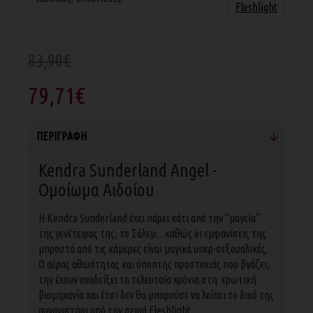
Fleshlight
83,90€
79,71€
ΠΕΡΙΓΡΑΦΉ
Kendra Sunderland Angel -
Ομοίωμα Αιδοίου
H Kendra Sunderland έχει πάρει κάτι από την “μαγεία”
της γενέτειρας της, το Σάλεμ…καθώς οι εμφανίσεις της
μπροστά από τις κάμερες είναι μαγικά υπερ-σεξουαλικές.
Ο αέρας αθωότητας και ύποπτης προστυχιάς που βγάζει,
την έχουν αναδείξει τα τελευταία χρόνια στη ερωτική
βιομηχανία και έτσι δεν θα μπορούσε να λείπει το δικό της
αυνανιστήρι από την σειρά Fleshlight.