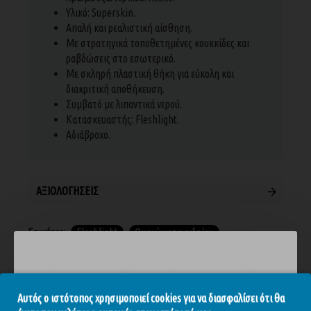
Υλικό: Superskin.
Απαλή και ρεαλιστική αίσθηση.
Με στρατηγικά τοποθετημένες κουκκίδες και
ραβδώσεις στο εσωτερικό.
Με σκληρή πλαστική θήκη για εύκολη και
διακριτική αποθήκευση.
Συμβατό με λιπαντικά νερού.
Κατασκευαστής: Fleshlight.
Αδιάβροχο.
ΑΞΙΟΛΟΓΉΣΕΙΣ
Ετικέτες:
Fleshlight
Ομοιώματα αιδοίου
Αυτός ο ιστότοπος χρησιμοποιεί cookies για να διασφαλίσει ότι θα