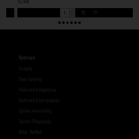
16,90€
1
Χρήσιμα
Εταιρία
Όροι Χρήσης
Πολιτική Απορρήτου
Πολιτική Επιστροφών
Τρόποι Αποστολής
Τρόποι Πληρωμής
Blog - Άρθρα